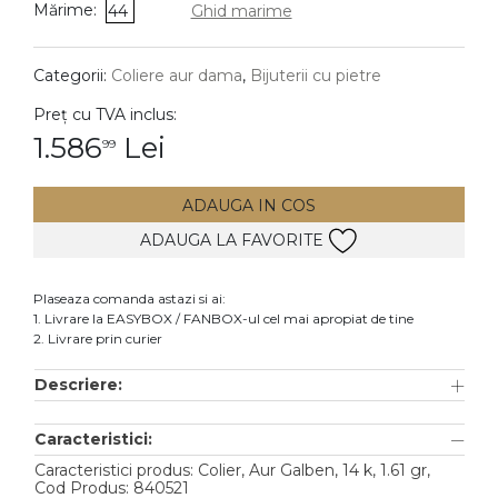
Mărime:
44
Ghid marime
DIAMANTE
Vezi toate
Categorii:
Coliere aur dama
,
Bijuterii cu pietre
Inele
Preț cu TVA inclus:
Cercei
1.586
Lei
99
Bratari
ADAUGA IN COS
Coliere
ADAUGA LA FAVORITE
Lanturi
Pandantive
Plaseaza comanda astazi si ai:
Accesorii
1. Livrare la EASYBOX / FANBOX-ul cel mai apropiat de tine
2. Livrare prin curier
TIP METAL
Descriere:
Aur galben
Caracteristici:
Aur alb
Caracteristici produs: Colier, Aur Galben, 14 k, 1.61 gr,
Aur roz
Cod Produs: 840521