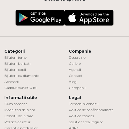
Categorii
Companie
Bijuterii femei
Despre noi
Bijuterii barbati
Cariere
Bijuterii copii
Agentii
Bijuterii cu diamante
Contact
Accesorii
Blog
Cadouri sub 500 lei
Campanii
Informatii utile
Legal
Cum comand
Termeni si conditii
Modalitati de plata
Politica de confidentialitate
Conditii de livrare
Politica cookies
Politica de retur
Solutionarea litigiilor
Garantia produselor
ANPC