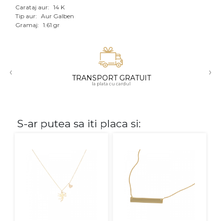
Carataj aur:
14 K
Aur mixt
Tip aur:
Aur Galben
Gramaj:
1.61 gr
CARATAJ
14K
‹
›
18K
TRANSPORT GRATUIT
la plata cu cardul
22K
PIATRA
S-ar putea sa iti placa si:
Fara pietre
Cu pietre
Diamante