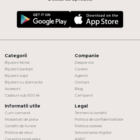
Categorii
Companie
Bijuterii femei
Despre noi
Bijuterii barbati
Cariere
Bijuterii copii
Agentii
Bijuterii cu diamante
Contact
Accesorii
Blog
Cadouri sub 500 lei
Campanii
Informatii utile
Legal
Cum comand
Termeni si conditii
Modalitati de plata
Politica de confidentialitate
Conditii de livrare
Politica cookies
Politica de retur
Solutionarea litigiilor
Garantia produselor
ANPC