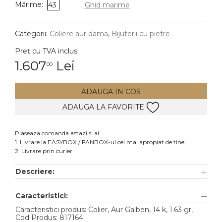
Mărime:
43
Ghid marime
DIAMANTE
Vezi toate
Categorii:
Coliere aur dama
,
Bijuterii cu pietre
Inele
Preț cu TVA inclus:
Cercei
1.607
Lei
00
Bratari
ADAUGA IN COS
Coliere
ADAUGA LA FAVORITE
Lanturi
Pandantive
Plaseaza comanda astazi si ai:
Accesorii
1. Livrare la EASYBOX / FANBOX-ul cel mai apropiat de tine
2. Livrare prin curier
TIP METAL
Descriere:
Aur galben
Caracteristici:
Aur alb
Caracteristici produs: Colier, Aur Galben, 14 k, 1.63 gr,
Aur roz
Cod Produs: 817164