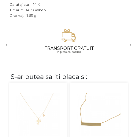
Carataj aur:
14 K
Aur mixt
Tip aur:
Aur Galben
Gramaj:
1.63 gr
CARATAJ
14K
‹
›
18K
TRANSPORT GRATUIT
la plata cu cardul
22K
PIATRA
S-ar putea sa iti placa si:
Fara pietre
Cu pietre
Diamante