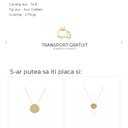
Carataj aur:
14 K
Aur mixt
Tip aur:
Aur Galben
Gramaj:
2.76 gr
CARATAJ
14K
‹
›
18K
TRANSPORT GRATUIT
la plata cu cardul
22K
PIATRA
S-ar putea sa iti placa si:
Fara pietre
Cu pietre
Diamante