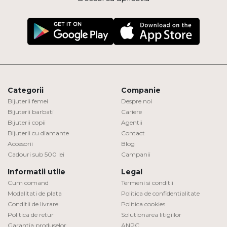
Categorii
Companie
Bijuterii femei
Despre noi
Bijuterii barbati
Cariere
Bijuterii copii
Agentii
Bijuterii cu diamante
Contact
Accesorii
Blog
Cadouri sub 500 lei
Campanii
Informatii utile
Legal
Cum comand
Termeni si conditii
Modalitati de plata
Politica de confidentialitate
Conditii de livrare
Politica cookies
Politica de retur
Solutionarea litigiilor
Garantia produselor
ANPC