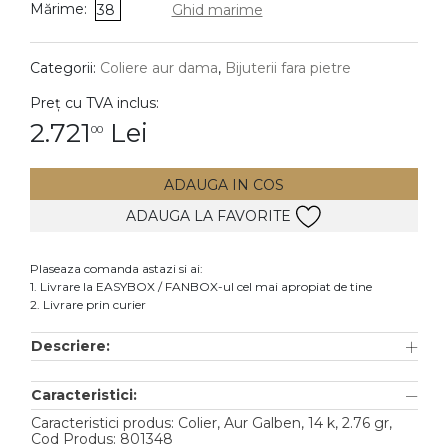
Mărime:
38
Ghid marime
DIAMANTE
Vezi toate
Categorii:
Coliere aur dama
,
Bijuterii fara pietre
Inele
Preț cu TVA inclus:
Cercei
2.721
Lei
00
Bratari
ADAUGA IN COS
Coliere
ADAUGA LA FAVORITE
Lanturi
Pandantive
Plaseaza comanda astazi si ai:
Accesorii
1. Livrare la EASYBOX / FANBOX-ul cel mai apropiat de tine
2. Livrare prin curier
TIP METAL
Descriere:
Aur galben
Caracteristici:
Aur alb
Caracteristici produs: Colier, Aur Galben, 14 k, 2.76 gr,
Aur roz
Cod Produs: 801348