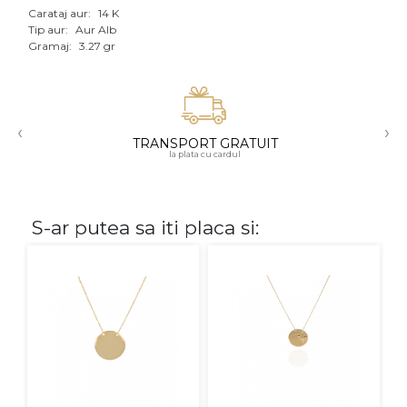
Carataj aur:
14 K
Aur mixt
Tip aur:
Aur Alb
Gramaj:
3.27 gr
CARATAJ
14K
‹
›
18K
TRANSPORT GRATUIT
la plata cu cardul
22K
PIATRA
S-ar putea sa iti placa si:
Fara pietre
Cu pietre
Diamante