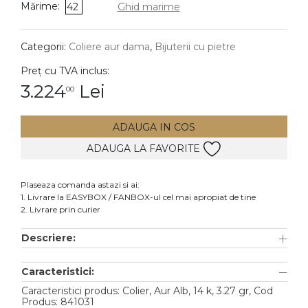
Mărime:
42
Ghid marime
DIAMANTE
Vezi toate
Categorii:
Coliere aur dama
,
Bijuterii cu pietre
Inele
Preț cu TVA inclus:
Cercei
3.224
Lei
00
Bratari
ADAUGA IN COS
Coliere
ADAUGA LA FAVORITE
Lanturi
Pandantive
Plaseaza comanda astazi si ai:
Accesorii
1. Livrare la EASYBOX / FANBOX-ul cel mai apropiat de tine
2. Livrare prin curier
TIP METAL
Descriere:
Aur galben
Caracteristici:
Aur alb
Caracteristici produs: Colier, Aur Alb, 14 k, 3.27 gr, Cod
Aur roz
Produs: 841031