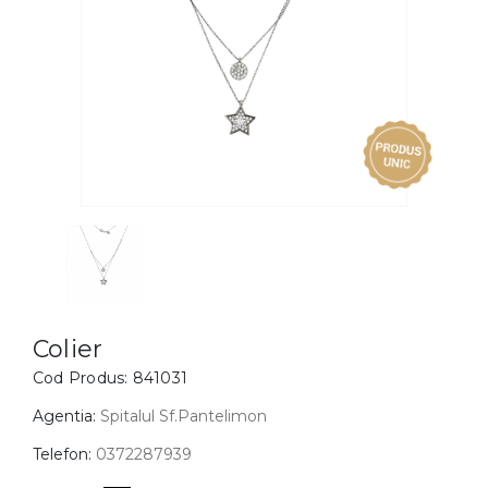
Inele
PIAT
Bratari
Cu 
Coliere
Dia
Lanturi
Pandantive
Accesorii
BIJUTERII COPII
Vezi toate
Inele
Cercei
Colier
Cod Produs:
841031
Bratari
Coliere
Agentia:
Spitalul Sf.Pantelimon
Lanturi
Telefon:
0372287939
Pandantive