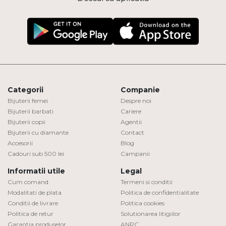
Categorii
Companie
Bijuterii femei
Despre noi
Bijuterii barbati
Cariere
Bijuterii copii
Agentii
Bijuterii cu diamante
Contact
Accesorii
Blog
Cadouri sub 500 lei
Campanii
Informatii utile
Legal
Cum comand
Termeni si conditii
Modalitati de plata
Politica de confidentialitate
Conditii de livrare
Politica cookies
Politica de retur
Solutionarea litigiilor
Garantia produselor
ANPC