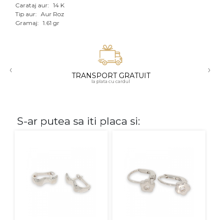
Carataj aur:
14 K
Aur mixt
Tip aur:
Aur Roz
Gramaj:
1.61 gr
CARATAJ
14K
‹
›
18K
TRANSPORT GRATUIT
la plata cu cardul
22K
PIATRA
S-ar putea sa iti placa si:
Fara pietre
Cu pietre
Diamante