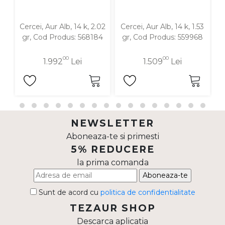
Cercei, Aur Alb, 14 k, 2.02
Cercei, Aur Alb, 14 k, 1.53
C
gr, Cod Produs: 568184
gr, Cod Produs: 559968
00
00
1.992
Lei
1.509
Lei
NEWSLETTER
Aboneaza-te si primesti
5% REDUCERE
la prima comanda
Aboneaza-te
Sunt de acord cu
politica de confidentialitate
TEZAUR SHOP
Descarca aplicatia