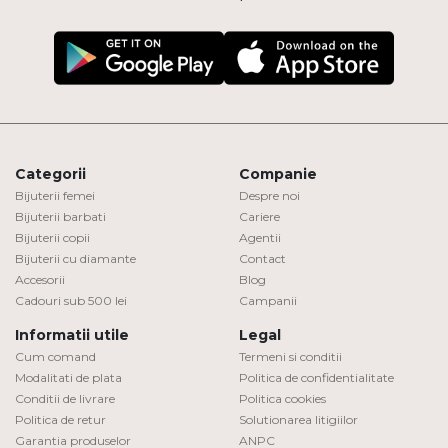
Categorii
Companie
Bijuterii femei
Despre noi
Bijuterii barbati
Cariere
Bijuterii copii
Agentii
Bijuterii cu diamante
Contact
Accesorii
Blog
Cadouri sub 500 lei
Campanii
Informatii utile
Legal
Cum comand
Termeni si conditii
Modalitati de plata
Politica de confidentialitate
Conditii de livrare
Politica cookies
Politica de retur
Solutionarea litigiilor
Garantia produselor
ANPC