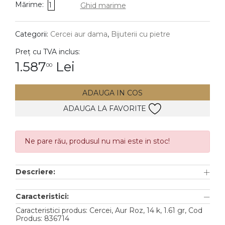
Mărime:
1
Ghid marime
DIAMANTE
Vezi toate
Categorii:
Cercei aur dama
,
Bijuterii cu pietre
Inele
Preț cu TVA inclus:
Cercei
1.587
Lei
00
Bratari
ADAUGA IN COS
Coliere
ADAUGA LA FAVORITE
Lanturi
Pandantive
Accesorii
Ne pare rău, produsul nu mai este in stoc!
TIP METAL
Descriere:
Aur galben
Caracteristici:
Aur alb
Caracteristici produs: Cercei, Aur Roz, 14 k, 1.61 gr, Cod
Produs: 836714
Aur roz