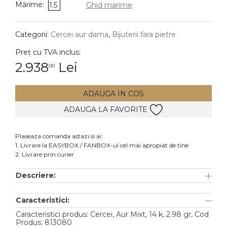
Mărime:
1.5
Ghid marime
DIAMANTE
Vezi toate
Categorii:
Cercei aur dama
,
Bijuterii fara pietre
Inele
Preț cu TVA inclus:
Cercei
2.938
Lei
00
Bratari
ADAUGA IN COS
Coliere
ADAUGA LA FAVORITE
Lanturi
Pandantive
Plaseaza comanda astazi si ai:
Accesorii
1. Livrare la EASYBOX / FANBOX-ul cel mai apropiat de tine
2. Livrare prin curier
TIP METAL
Descriere:
Aur galben
Caracteristici:
Aur alb
Caracteristici produs: Cercei, Aur Mixt, 14 k, 2.98 gr, Cod
Aur roz
Produs: 813080