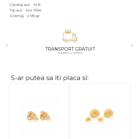
Carataj aur:
14 K
Aur mixt
Tip aur:
Aur Mixt
Gramaj:
2.98 gr
CARATAJ
14K
‹
›
18K
TRANSPORT GRATUIT
la plata cu cardul
22K
PIATRA
S-ar putea sa iti placa si:
Fara pietre
Cu pietre
Diamante