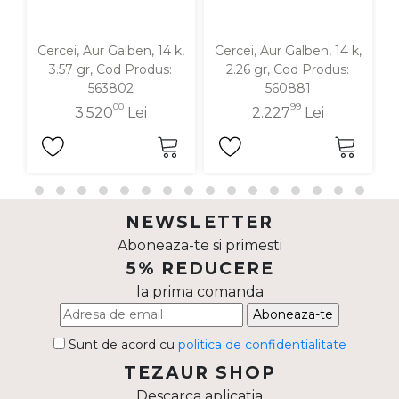
Cercei, Aur Galben, 14 k,
Cercei, Aur Galben, 14 k,
C
3.57 gr, Cod Produs:
2.26 gr, Cod Produs:
563802
560881
00
99
3.520
Lei
2.227
Lei
NEWSLETTER
Aboneaza-te si primesti
5% REDUCERE
la prima comanda
Aboneaza-te
Sunt de acord cu
politica de confidentialitate
TEZAUR SHOP
Descarca aplicatia