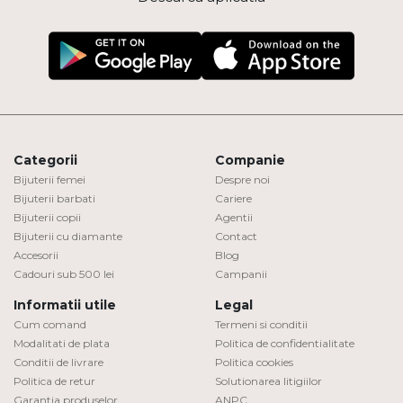
Categorii
Companie
Bijuterii femei
Despre noi
Bijuterii barbati
Cariere
Bijuterii copii
Agentii
Bijuterii cu diamante
Contact
Accesorii
Blog
Cadouri sub 500 lei
Campanii
Informatii utile
Legal
Cum comand
Termeni si conditii
Modalitati de plata
Politica de confidentialitate
Conditii de livrare
Politica cookies
Politica de retur
Solutionarea litigiilor
Garantia produselor
ANPC