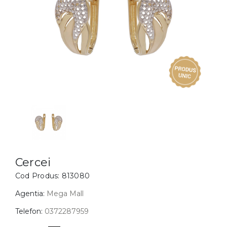
Inele
PIAT
Bratari
Cu 
Coliere
Dia
Lanturi
Pandantive
Accesorii
BIJUTERII COPII
Vezi toate
Inele
Cercei
Cercei
Cod Produs:
813080
Bratari
Coliere
Agentia:
Mega Mall
Lanturi
Telefon:
0372287959
Pandantive