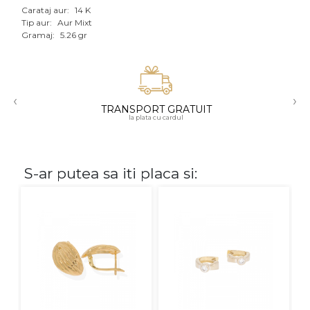
Carataj aur:
14 K
Aur mixt
Tip aur:
Aur Mixt
Gramaj:
5.26 gr
CARATAJ
14K
‹
›
18K
TRANSPORT GRATUIT
la plata cu cardul
22K
PIATRA
S-ar putea sa iti placa si:
Fara pietre
Cu pietre
Diamante