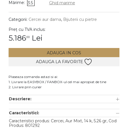
Mărime:
3.5
Ghid marime
DIAMANTE
Vezi toate
Categorii:
Cercei aur dama
,
Bijuterii cu pietre
Inele
Preț cu TVA inclus:
Cercei
5.186
Lei
00
Bratari
ADAUGA IN COS
Coliere
ADAUGA LA FAVORITE
Lanturi
Pandantive
Plaseaza comanda astazi si ai:
Accesorii
1. Livrare la EASYBOX / FANBOX-ul cel mai apropiat de tine
2. Livrare prin curier
TIP METAL
Descriere:
Aur galben
Caracteristici:
Aur alb
Caracteristici produs: Cercei, Aur Mixt, 14 k, 5.26 gr, Cod
Aur roz
Produs: 801292