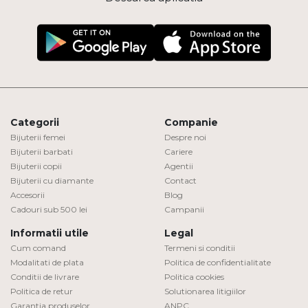
Categorii
Companie
Bijuterii femei
Despre noi
Bijuterii barbati
Cariere
Bijuterii copii
Agentii
Bijuterii cu diamante
Contact
Accesorii
Blog
Cadouri sub 500 lei
Campanii
Informatii utile
Legal
Cum comand
Termeni si conditii
Modalitati de plata
Politica de confidentialitate
Conditii de livrare
Politica cookies
Politica de retur
Solutionarea litigiilor
Garantia produselor
ANPC