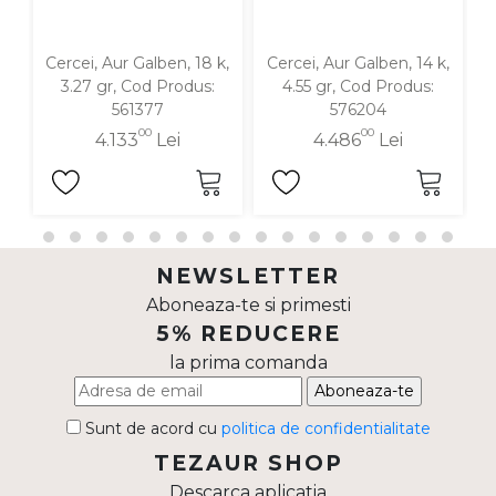
Cercei, Aur Galben, 18 k,
Cercei, Aur Galben, 14 k,
C
3.27 gr, Cod Produs:
4.55 gr, Cod Produs:
561377
576204
00
00
4.133
Lei
4.486
Lei
NEWSLETTER
Aboneaza-te si primesti
5% REDUCERE
la prima comanda
Aboneaza-te
Sunt de acord cu
politica de confidentialitate
TEZAUR SHOP
Descarca aplicatia