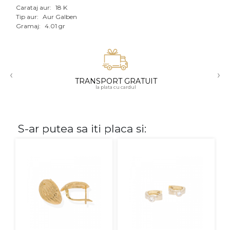
Carataj aur:
18 K
Aur mixt
Tip aur:
Aur Galben
Gramaj:
4.01 gr
CARATAJ
14K
‹
›
18K
TRANSPORT GRATUIT
la plata cu cardul
22K
PIATRA
S-ar putea sa iti placa si:
Fara pietre
Cu pietre
Diamante