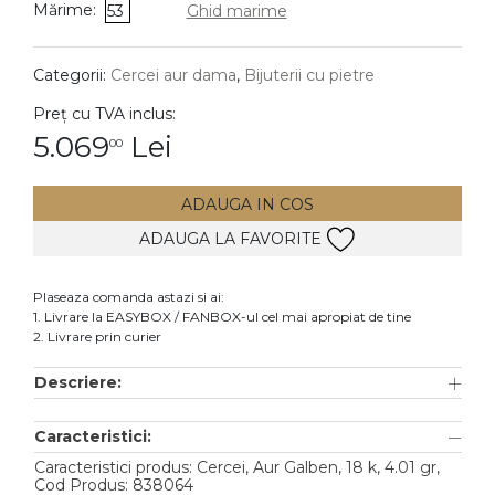
Mărime:
53
Ghid marime
DIAMANTE
Vezi toate
Categorii:
Cercei aur dama
,
Bijuterii cu pietre
Inele
Preț cu TVA inclus:
Cercei
5.069
Lei
00
Bratari
ADAUGA IN COS
Coliere
ADAUGA LA FAVORITE
Lanturi
Pandantive
Plaseaza comanda astazi si ai:
Accesorii
1. Livrare la EASYBOX / FANBOX-ul cel mai apropiat de tine
2. Livrare prin curier
TIP METAL
Descriere:
Aur galben
Caracteristici:
Aur alb
Caracteristici produs: Cercei, Aur Galben, 18 k, 4.01 gr,
Aur roz
Cod Produs: 838064