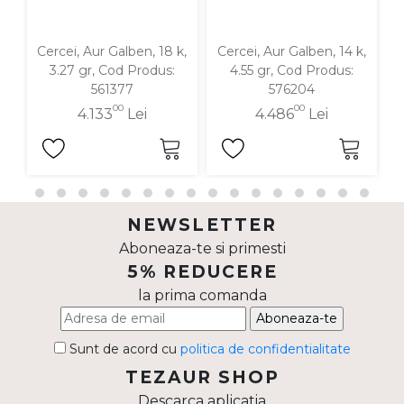
Cercei, Aur Galben, 18 k,
Cercei, Aur Galben, 14 k,
C
3.27 gr, Cod Produs:
4.55 gr, Cod Produs:
561377
576204
00
00
4.133
Lei
4.486
Lei
NEWSLETTER
Aboneaza-te si primesti
5% REDUCERE
la prima comanda
Aboneaza-te
Sunt de acord cu
politica de confidentialitate
TEZAUR SHOP
Descarca aplicatia