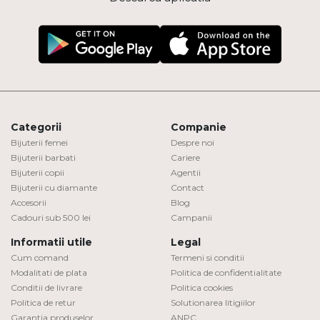
Categorii
Companie
Bijuterii femei
Despre noi
Bijuterii barbati
Cariere
Bijuterii copii
Agentii
Bijuterii cu diamante
Contact
Accesorii
Blog
Cadouri sub 500 lei
Campanii
Informatii utile
Legal
Cum comand
Termeni si conditii
Modalitati de plata
Politica de confidentialitate
Conditii de livrare
Politica cookies
Politica de retur
Solutionarea litigiilor
Garantia produselor
ANPC