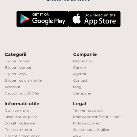
Categorii
Companie
Bijuterii femei
Despre noi
Bijuterii barbati
Cariere
Bijuterii copii
Agentii
Bijuterii cu diamante
Contact
Accesorii
Blog
Cadouri sub 500 lei
Campanii
Informatii utile
Legal
Cum comand
Termeni si conditii
Modalitati de plata
Politica de confidentialitate
Conditii de livrare
Politica cookies
Politica de retur
Solutionarea litigiilor
Garantia produselor
ANPC