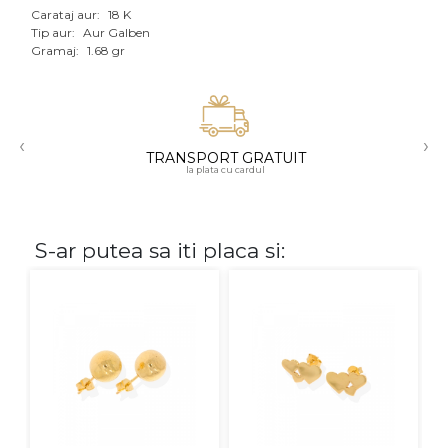
Carataj aur:
18 K
Aur mixt
Tip aur:
Aur Galben
Gramaj:
1.68 gr
CARATAJ
14K
‹
›
18K
TRANSPORT GRATUIT
la plata cu cardul
22K
PIATRA
S-ar putea sa iti placa si:
Fara pietre
Cu pietre
Diamante