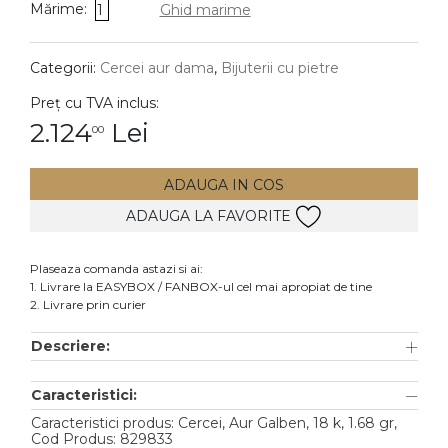
Mărime:
1
Ghid marime
DIAMANTE
Vezi toate
Categorii:
Cercei aur dama
,
Bijuterii cu pietre
Inele
Preț cu TVA inclus:
Cercei
2.124
Lei
00
Bratari
ADAUGA IN COS
Coliere
ADAUGA LA FAVORITE
Lanturi
Pandantive
Plaseaza comanda astazi si ai:
Accesorii
1. Livrare la EASYBOX / FANBOX-ul cel mai apropiat de tine
2. Livrare prin curier
TIP METAL
Descriere:
Aur galben
Caracteristici:
Aur alb
Caracteristici produs: Cercei, Aur Galben, 18 k, 1.68 gr,
Aur roz
Cod Produs: 829833