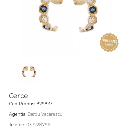
Inele
PIAT
Bratari
Cu 
Coliere
Dia
Lanturi
Pandantive
Accesorii
BIJUTERII COPII
Vezi toate
Inele
Cercei
Cercei
Cod Produs:
829833
Bratari
Coliere
Agentia:
Barbu Vacarescu
Lanturi
Telefon:
0372287961
Pandantive