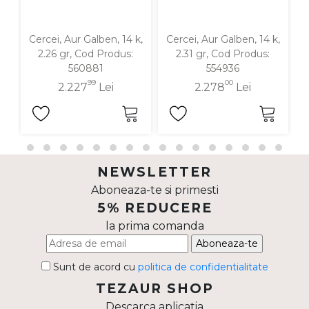
Cercei, Aur Galben, 14 k,
Cercei, Aur Galben, 14 k,
C
2.26 gr, Cod Produs:
2.31 gr, Cod Produs:
560881
554936
99
00
2.227
Lei
2.278
Lei
NEWSLETTER
Aboneaza-te si primesti
5% REDUCERE
la prima comanda
Aboneaza-te
Sunt de acord cu
politica de confidentialitate
TEZAUR SHOP
Descarca aplicatia