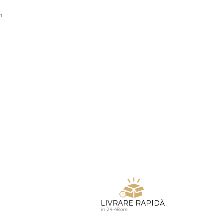
u diamante
n
LIVRARE RAPIDĂ
in 24-48 ore