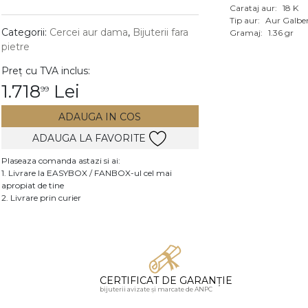
Carataj aur:
18 K
Vezi toate bijuteriile c
Tip aur:
Aur Galbe
RA
Categorii:
Cercei aur dama
,
Bijuterii fara
Gramaj:
1.36 gr
pietre
pietre
Preț cu TVA inclus:
mante
1.718
Lei
99
ADAUGA IN COS
ADAUGA LA FAVORITE
Plaseaza comanda astazi si ai:
1. Livrare la EASYBOX / FANBOX-ul cel mai
apropiat de tine
2. Livrare prin curier
CERTIFICAT DE GARANȚIE
bijuterii avizate și marcate de ANPC