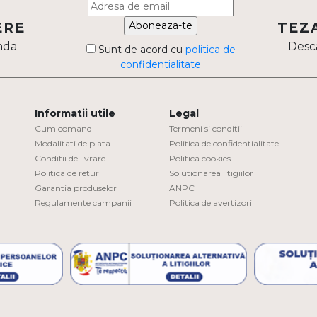
Aboneaza-te
ERE
TEZ
nda
Desca
Sunt de acord cu
politica de
confidentialitate
Informatii utile
Legal
Cum comand
Termeni si conditii
Modalitati de plata
Politica de confidentialitate
Conditii de livrare
Politica cookies
Politica de retur
Solutionarea litigiilor
Garantia produselor
ANPC
Regulamente campanii
Politica de avertizori