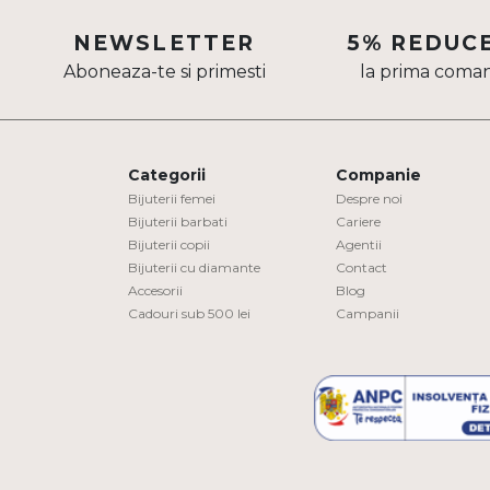
Aur mixt
NEWSLETTER
5% REDUC
Aboneaza-te si primesti
la prima coma
CARATAJ
14K
18K
Categorii
Companie
22K
Bijuterii femei
Despre noi
Bijuterii barbati
Cariere
Bijuterii copii
Agentii
PIATRA
Bijuterii cu diamante
Contact
Accesorii
Blog
Fara pietre
Cadouri sub 500 lei
Campanii
Cu pietre
Diamante