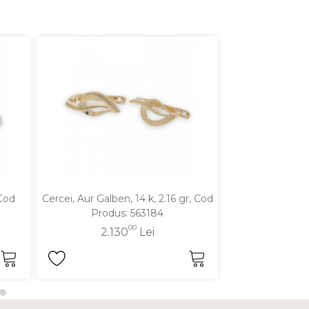
 Cod
Cercei, Aur Galben, 14 k, 2.16 gr, Cod
Cercei, Aur Alb,
Produs: 563184
Produ
00
2.130
Lei
2.1