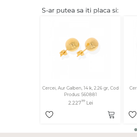
S-ar putea sa iti placa si:
DIAMANTE
Vezi toate
Inele
Cercei
Bratari
Coliere
Lanturi
Pandantive
Accesorii
Cercei, Aur Galben, 14 k, 2.26 gr, Cod
Cer
Produs: 560881
TIP METAL
99
2.227
Lei
Aur galben
Aur alb
Aur roz