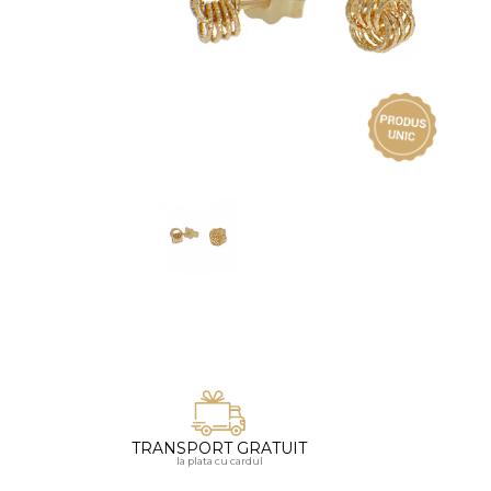
Vezi toate bijuteriile pentru femei
Inele
PIAT
Bratari
Cu 
Coliere
Dia
Lanturi
Pandantive
Accesorii
BIJUTERII COPII
Vezi toate
Inele
Cercei
Bratari
Coliere
TRANSPORT GRATUIT
Lanturi
la plata cu cardul
Pandantive