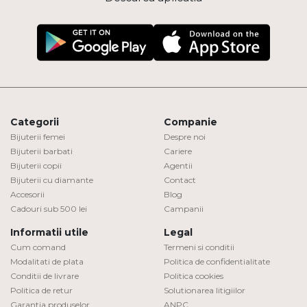
Categorii
Companie
Bijuterii femei
Despre noi
Bijuterii barbati
Cariere
Bijuterii copii
Agentii
Bijuterii cu diamante
Contact
Accesorii
Blog
Cadouri sub 500 lei
Campanii
Informatii utile
Legal
Cum comand
Termeni si conditii
Modalitati de plata
Politica de confidentialitate
Conditii de livrare
Politica cookies
Politica de retur
Solutionarea litigiilor
Garantia produselor
ANPC