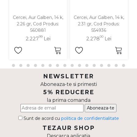
Cercei, Aur Galben, 14 k,
Cercei, Aur Galben, 14 k,
C
2.26 gr, Cod Produs:
2.31 gr, Cod Produs:
560881
554936
99
00
2.227
Lei
2.278
Lei
NEWSLETTER
Aboneaza-te si primesti
5% REDUCERE
la prima comanda
Aboneaza-te
Sunt de acord cu
politica de confidentialitate
TEZAUR SHOP
Descarca aplicatia