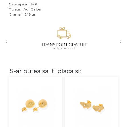
Carataj aur:
14 K
Aur mixt
Tip aur:
Aur Galben
Gramaj:
2.18 gr
CARATAJ
14K
‹
›
18K
TRANSPORT GRATUIT
la plata cu cardul
22K
PIATRA
S-ar putea sa iti placa si:
Fara pietre
Cu pietre
Diamante