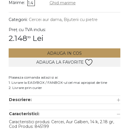
Mărime:
1.4
Ghid marime
DIAMANTE
Vezi toate
Categorii:
Cercei aur dama
,
Bijuterii cu pietre
Inele
Preț cu TVA inclus:
Cercei
2.148
Lei
99
Bratari
ADAUGA IN COS
Coliere
ADAUGA LA FAVORITE
Lanturi
Pandantive
Plaseaza comanda astazi si ai:
Accesorii
1. Livrare la EASYBOX / FANBOX-ul cel mai apropiat de tine
2. Livrare prin curier
TIP METAL
Descriere:
Aur galben
Caracteristici:
Aur alb
Caracteristici produs: Cercei, Aur Galben, 14 k, 2.18 gr,
Aur roz
Cod Produs: 845199