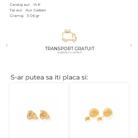
Carataj aur:
14 K
Aur mixt
Tip aur:
Aur Galben
Gramaj:
3.06 gr
CARATAJ
14K
‹
›
18K
TRANSPORT GRATUIT
la plata cu cardul
22K
PIATRA
S-ar putea sa iti placa si:
Fara pietre
Cu pietre
Diamante