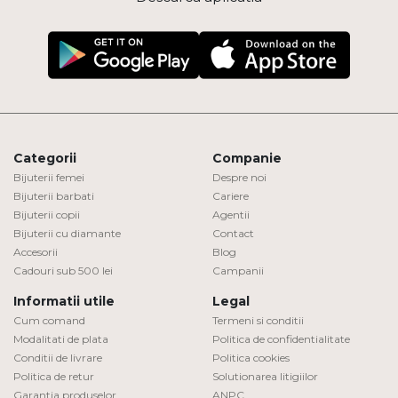
Categorii
Companie
Bijuterii femei
Despre noi
Bijuterii barbati
Cariere
Bijuterii copii
Agentii
Bijuterii cu diamante
Contact
Accesorii
Blog
Cadouri sub 500 lei
Campanii
Informatii utile
Legal
Cum comand
Termeni si conditii
Modalitati de plata
Politica de confidentialitate
Conditii de livrare
Politica cookies
Politica de retur
Solutionarea litigiilor
Garantia produselor
ANPC