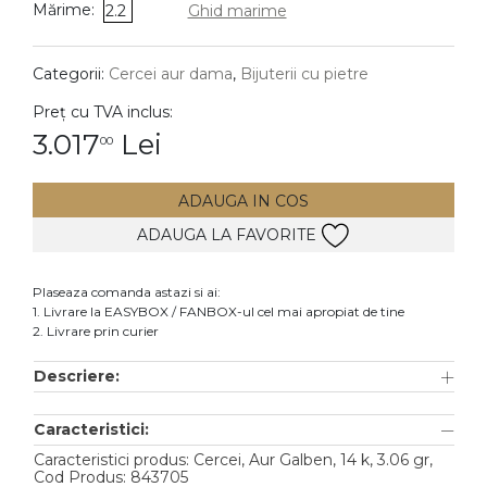
Mărime:
2.2
Ghid marime
DIAMANTE
Vezi toate
Categorii:
Cercei aur dama
,
Bijuterii cu pietre
Inele
Preț cu TVA inclus:
Cercei
3.017
Lei
00
Bratari
ADAUGA IN COS
Coliere
ADAUGA LA FAVORITE
Lanturi
Pandantive
Plaseaza comanda astazi si ai:
Accesorii
1. Livrare la EASYBOX / FANBOX-ul cel mai apropiat de tine
2. Livrare prin curier
TIP METAL
Descriere:
Aur galben
Caracteristici:
Aur alb
Caracteristici produs: Cercei, Aur Galben, 14 k, 3.06 gr,
Aur roz
Cod Produs: 843705