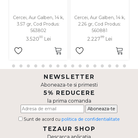
Cercei, Aur Galben, 14 k,
Cercei, Aur Galben, 14 k,
C
3.57 gr, Cod Produs:
2.26 gr, Cod Produs:
563802
560881
00
99
3.520
Lei
2.227
Lei
NEWSLETTER
Aboneaza-te si primesti
5% REDUCERE
la prima comanda
Aboneaza-te
Sunt de acord cu
politica de confidentialitate
TEZAUR SHOP
Descarca aplicatia