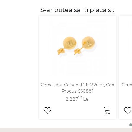
S-ar putea sa iti placa si:
DIAMANTE
Vezi toate
Inele
Cercei
Bratari
Coliere
Lanturi
Pandantive
Accesorii
Cercei, Aur Galben, 14 k, 2.26 gr, Cod
Cerce
Produs: 560881
TIP METAL
99
2.227
Lei
Aur galben
Aur alb
Aur roz