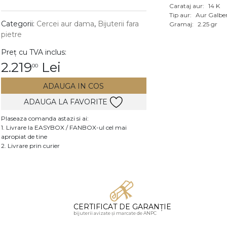
Carataj aur:
14 K
Vezi toate bijuteriile c
Tip aur:
Aur Galbe
RA
Categorii:
Cercei aur dama
,
Bijuterii fara
Gramaj:
2.25 gr
pietre
pietre
Preț cu TVA inclus:
mante
2.219
Lei
00
ADAUGA IN COS
ADAUGA LA FAVORITE
Plaseaza comanda astazi si ai:
1. Livrare la EASYBOX / FANBOX-ul cel mai
apropiat de tine
2. Livrare prin curier
CERTIFICAT DE GARANȚIE
bijuterii avizate și marcate de ANPC