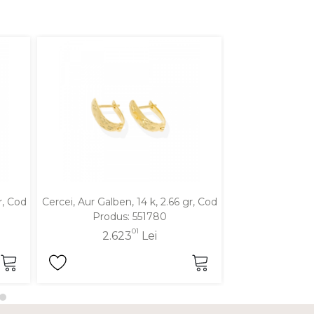
r, Cod
Cercei, Aur Galben, 14 k, 2.66 gr, Cod
Cercei, Aur Alb,
Produs: 551780
Produ
01
2.623
Lei
2.4