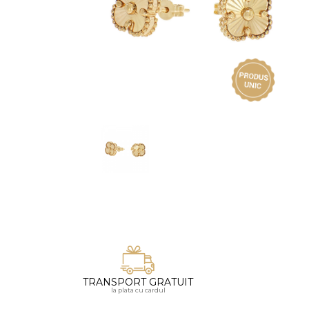
Vezi toate bijuteriile pentru femei
Inele
PIAT
Bratari
Cu 
Coliere
Dia
Lanturi
Pandantive
Accesorii
BIJUTERII COPII
Vezi toate
Inele
Cercei
Bratari
Coliere
TRANSPORT GRATUIT
Lanturi
la plata cu cardul
Pandantive