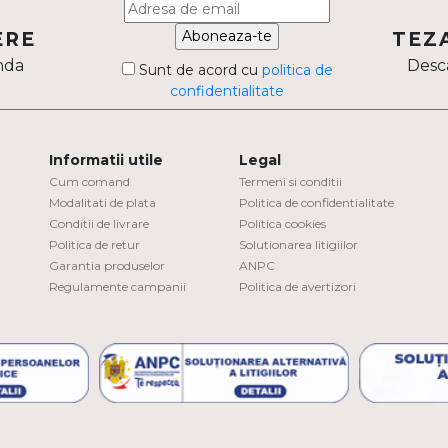
Aboneaza-te
ERE
TEZ
nda
Desca
Sunt de acord cu
politica de
confidentialitate
Informatii utile
Legal
Cum comand
Termeni si conditii
Modalitati de plata
Politica de confidentialitate
Conditii de livrare
Politica cookies
Politica de retur
Solutionarea litigiilor
Garantia produselor
ANPC
Regulamente campanii
Politica de avertizori