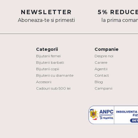
Aur mixt
NEWSLETTER
5% REDUC
Aboneaza-te si primesti
la prima coma
CARATAJ
14K
18K
Categorii
Companie
22K
Bijuterii femei
Despre noi
Bijuterii barbati
Cariere
Bijuterii copii
Agentii
PIATRA
Bijuterii cu diamante
Contact
Accesorii
Blog
Fara pietre
Cadouri sub 500 lei
Campanii
Cu pietre
Diamante