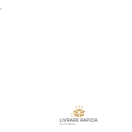
u diamante
n
LIVRARE RAPIDĂ
in 24-48 ore