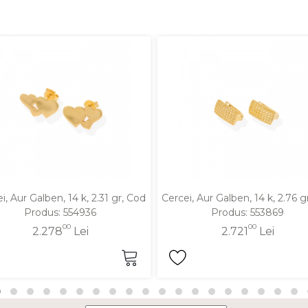
i, Aur Galben, 14 k, 2.31 gr, Cod
Cercei, Aur Galben, 14 k, 2.76 g
Produs: 554936
Produs: 553869
00
00
2.278
Lei
2.721
Lei