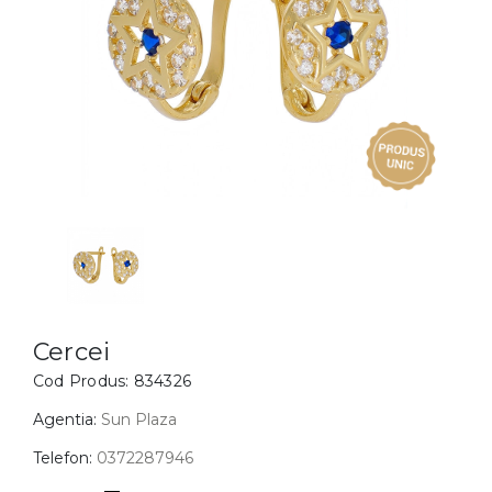
Inele
PIAT
Bratari
Cu 
Coliere
Dia
Lanturi
Pandantive
Accesorii
BIJUTERII COPII
Vezi toate
Inele
Cercei
Cercei
Cod Produs:
834326
Bratari
Coliere
Agentia:
Sun Plaza
Lanturi
Telefon:
0372287946
Pandantive