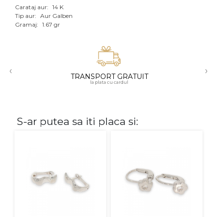
Carataj aur:
14 K
Aur mixt
Tip aur:
Aur Galben
Gramaj:
1.67 gr
CARATAJ
14K
‹
›
18K
TRANSPORT GRATUIT
la plata cu cardul
22K
PIATRA
S-ar putea sa iti placa si:
Fara pietre
Cu pietre
Diamante