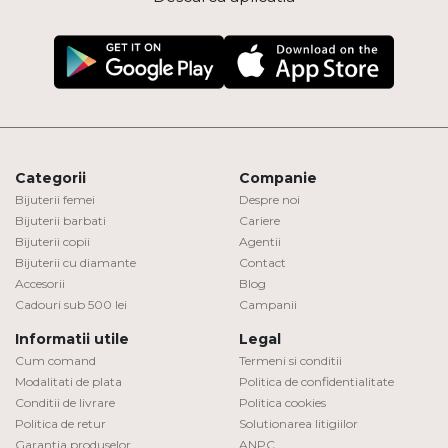
Categorii
Companie
Bijuterii femei
Despre noi
Bijuterii barbati
Cariere
Bijuterii copii
Agentii
Bijuterii cu diamante
Contact
Accesorii
Blog
Cadouri sub 500 lei
Campanii
Informatii utile
Legal
Cum comand
Termeni si conditii
Modalitati de plata
Politica de confidentialitate
Conditii de livrare
Politica cookies
Politica de retur
Solutionarea litigiilor
Garantia produselor
ANPC