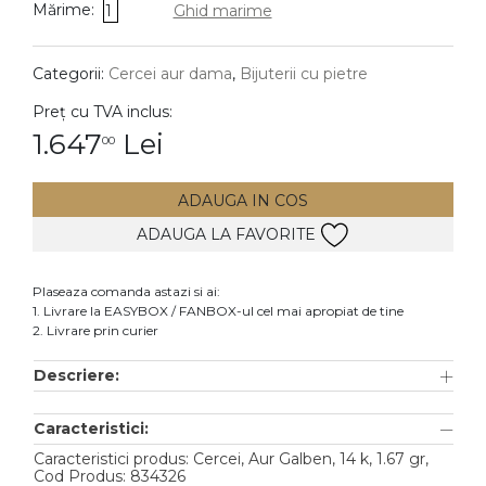
Mărime:
1
Ghid marime
DIAMANTE
Vezi toate
Categorii:
Cercei aur dama
,
Bijuterii cu pietre
Inele
Preț cu TVA inclus:
Cercei
1.647
Lei
00
Bratari
ADAUGA IN COS
Coliere
ADAUGA LA FAVORITE
Lanturi
Pandantive
Plaseaza comanda astazi si ai:
Accesorii
1. Livrare la EASYBOX / FANBOX-ul cel mai apropiat de tine
2. Livrare prin curier
TIP METAL
Descriere:
Aur galben
Caracteristici:
Aur alb
Caracteristici produs: Cercei, Aur Galben, 14 k, 1.67 gr,
Aur roz
Cod Produs: 834326