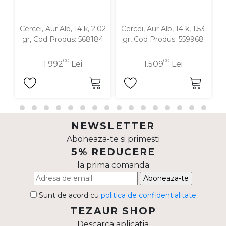
Cercei, Aur Alb, 14 k, 2.02
Cercei, Aur Alb, 14 k, 1.53
C
gr, Cod Produs: 568184
gr, Cod Produs: 559968
00
00
1.992
Lei
1.509
Lei
NEWSLETTER
Aboneaza-te si primesti
5% REDUCERE
la prima comanda
Aboneaza-te
Sunt de acord cu
politica de confidentialitate
TEZAUR SHOP
Descarca aplicatia