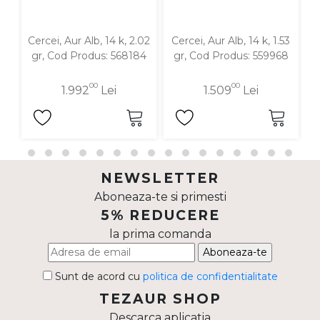
Cercei, Aur Alb, 14 k, 2.02
Cercei, Aur Alb, 14 k, 1.53
C
gr, Cod Produs: 568184
gr, Cod Produs: 559968
00
00
1.992
Lei
1.509
Lei
NEWSLETTER
Aboneaza-te si primesti
5% REDUCERE
la prima comanda
Aboneaza-te
Sunt de acord cu
politica de confidentialitate
TEZAUR SHOP
Descarca aplicatia