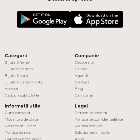
Categorii
Companie
Bijuterii femei
Despre noi
Bijuterii barbati
Cariere
Bijuterii copii
Agentii
Bijuterii cu diamante
Contact
Accesorii
Blog
Cadouri sub 500 lei
Campanii
Informatii utile
Legal
Cum comand
Termeni si conditii
Modalitati de plata
Politica de confidentialitate
Conditii de livrare
Politica cookies
Politica de retur
Solutionarea litigiilor
Garantia produselor
ANPC