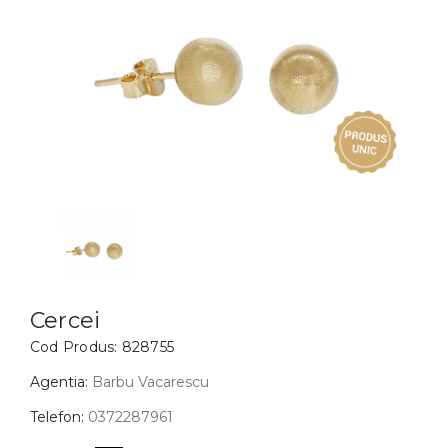
Inele
PIAT
Bratari
Cu 
Coliere
Dia
Lanturi
Pandantive
Accesorii
BIJUTERII COPII
Vezi toate
Inele
Cercei
Cercei
Cod Produs:
828755
Bratari
Coliere
Agentia:
Barbu Vacarescu
Lanturi
Telefon:
0372287961
Pandantive