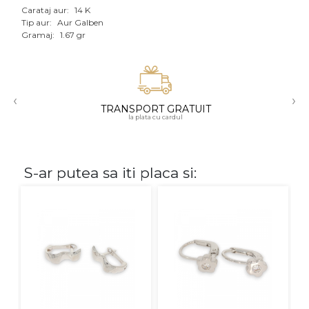
Carataj aur:
14 K
Aur mixt
Tip aur:
Aur Galben
Gramaj:
1.67 gr
CARATAJ
14K
‹
›
18K
TRANSPORT GRATUIT
la plata cu cardul
22K
PIATRA
S-ar putea sa iti placa si:
Fara pietre
Cu pietre
Diamante