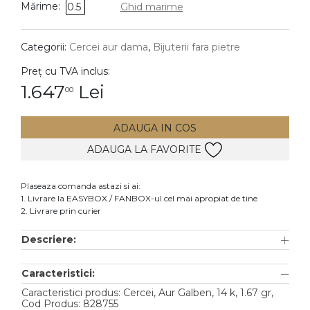
Mărime:
0.5
Ghid marime
DIAMANTE
Vezi toate
Categorii:
Cercei aur dama
,
Bijuterii fara pietre
Inele
Preț cu TVA inclus:
Cercei
1.647
Lei
00
Bratari
ADAUGA IN COS
Coliere
ADAUGA LA FAVORITE
Lanturi
Pandantive
Plaseaza comanda astazi si ai:
Accesorii
1. Livrare la EASYBOX / FANBOX-ul cel mai apropiat de tine
2. Livrare prin curier
TIP METAL
Descriere:
Aur galben
Caracteristici:
Aur alb
Caracteristici produs: Cercei, Aur Galben, 14 k, 1.67 gr,
Aur roz
Cod Produs: 828755