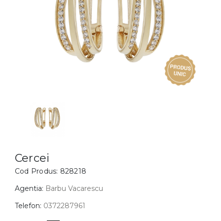
Inele
PIAT
Bratari
Cu 
Coliere
Dia
Lanturi
Pandantive
Accesorii
BIJUTERII COPII
Vezi toate
Inele
Cercei
Cercei
Cod Produs:
828218
Bratari
Coliere
Agentia:
Barbu Vacarescu
Lanturi
Telefon:
0372287961
Pandantive