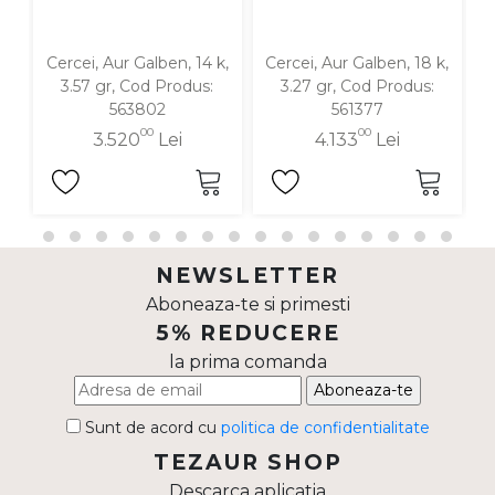
Cercei, Aur Galben, 14 k,
Cercei, Aur Galben, 18 k,
C
3.57 gr, Cod Produs:
3.27 gr, Cod Produs:
563802
561377
00
00
3.520
Lei
4.133
Lei
NEWSLETTER
Aboneaza-te si primesti
5% REDUCERE
la prima comanda
Aboneaza-te
Sunt de acord cu
politica de confidentialitate
TEZAUR SHOP
Descarca aplicatia