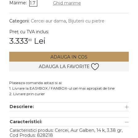
Mărime:
1.7
Ghid marime
DIAMANTE
Vezi toate
Categorii:
Cercei aur dama
,
Bijuterii cu pietre
Inele
Preț cu TVA inclus:
Cercei
3.333
Lei
00
Bratari
ADAUGA IN COS
Coliere
ADAUGA LA FAVORITE
Lanturi
Pandantive
Plaseaza comanda astazi si ai:
Accesorii
1. Livrare la EASYBOX / FANBOX-ul cel mai apropiat de tine
2. Livrare prin curier
TIP METAL
Descriere:
Aur galben
Caracteristici:
Aur alb
Caracteristici produs: Cercei, Aur Galben, 14 k, 3.38 gr,
Aur roz
Cod Produs: 828218