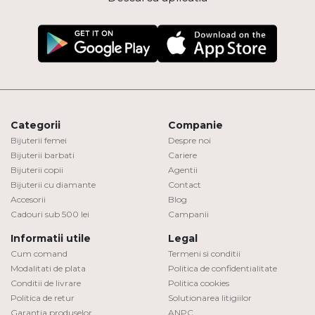
Categorii
Companie
Bijuterii femei
Despre noi
Bijuterii barbati
Cariere
Bijuterii copii
Agentii
Bijuterii cu diamante
Contact
Accesorii
Blog
Cadouri sub 500 lei
Campanii
Informatii utile
Legal
Cum comand
Termeni si conditii
Modalitati de plata
Politica de confidentialitate
Conditii de livrare
Politica cookies
Politica de retur
Solutionarea litigiilor
Garantia produselor
ANPC