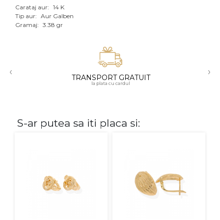
Carataj aur:
14 K
Aur mixt
Tip aur:
Aur Galben
Gramaj:
3.38 gr
CARATAJ
14K
‹
›
18K
TRANSPORT GRATUIT
la plata cu cardul
22K
PIATRA
S-ar putea sa iti placa si:
Fara pietre
Cu pietre
Diamante