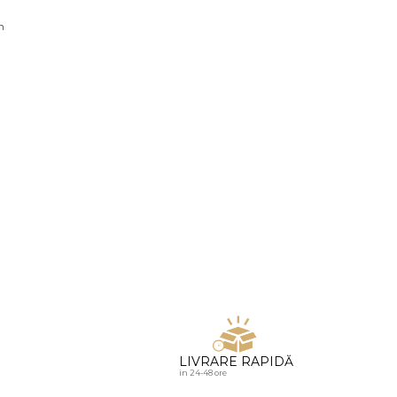
u diamante
n
LIVRARE RAPIDĂ
in 24-48 ore