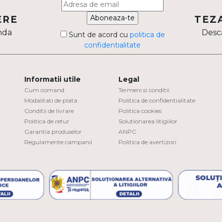
Aboneaza-te
ERE
TEZ
nda
Desca
Sunt de acord cu
politica de
confidentialitate
Informatii utile
Legal
Cum comand
Termeni si conditii
Modalitati de plata
Politica de confidentialitate
Conditii de livrare
Politica cookies
Politica de retur
Solutionarea litigiilor
Garantia produselor
ANPC
Regulamente campanii
Politica de avertizori