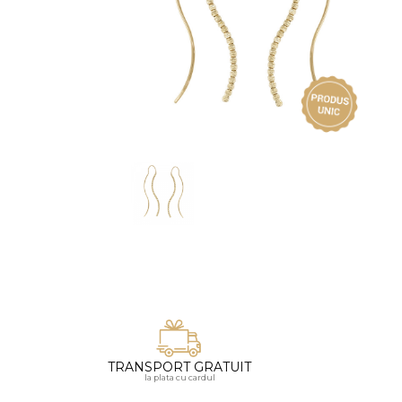
Vezi toate bijuteriile pentru femei
Inele
PIAT
Bratari
Cu 
Coliere
Dia
Lanturi
Pandantive
Accesorii
BIJUTERII COPII
Vezi toate
Inele
Cercei
Bratari
Coliere
TRANSPORT GRATUIT
Lanturi
la plata cu cardul
Pandantive