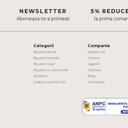
Aur mixt
NEWSLETTER
5% REDUC
Aboneaza-te si primesti
la prima coma
CARATAJ
14K
18K
Categorii
Companie
22K
Bijuterii femei
Despre noi
Bijuterii barbati
Cariere
Bijuterii copii
Agentii
PIATRA
Bijuterii cu diamante
Contact
Accesorii
Blog
Fara pietre
Cadouri sub 500 lei
Campanii
Cu pietre
Diamante