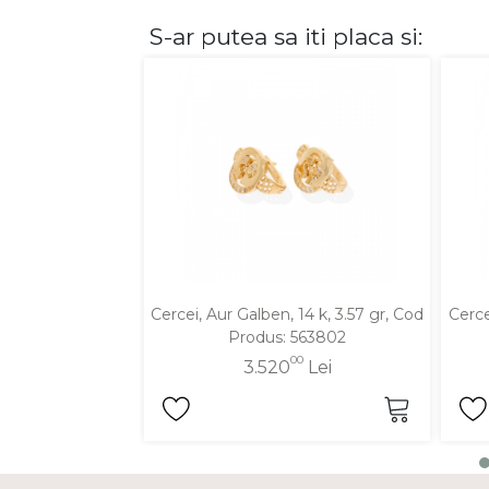
S-ar putea sa iti placa si:
DIAMANTE
Vezi toate
Inele
Cercei
Bratari
Coliere
Lanturi
Pandantive
Accesorii
Cercei, Aur Galben, 14 k, 3.57 gr, Cod
Cerce
Produs: 563802
TIP METAL
00
3.520
Lei
Aur galben
Aur alb
Aur roz