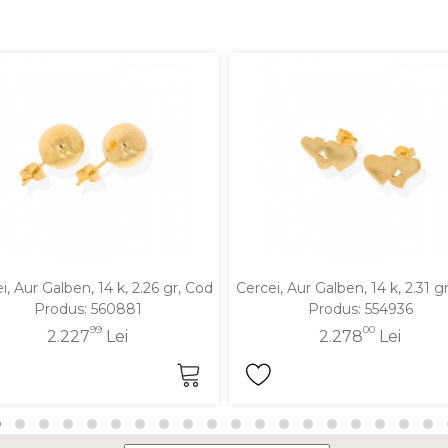
i, Aur Galben, 14 k, 2.26 gr, Cod
Cercei, Aur Galben, 14 k, 2.31 g
Produs: 560881
Produs: 554936
99
00
2.227
Lei
2.278
Lei