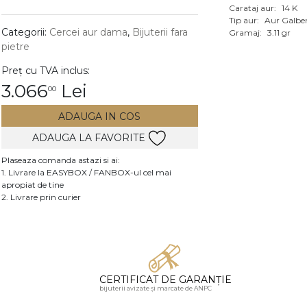
Carataj aur:
14 K
Vezi toate bijuteriile c
Tip aur:
Aur Galbe
RA
Categorii:
Cercei aur dama
,
Bijuterii fara
Gramaj:
3.11 gr
pietre
pietre
Preț cu TVA inclus:
mante
3.066
Lei
00
ADAUGA IN COS
ADAUGA LA FAVORITE
Plaseaza comanda astazi si ai:
1. Livrare la EASYBOX / FANBOX-ul cel mai
apropiat de tine
2. Livrare prin curier
CERTIFICAT DE GARANȚIE
bijuterii avizate și marcate de ANPC