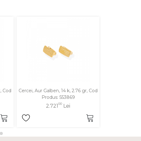
r, Cod
Cercei, Aur Galben, 14 k, 2.76 gr, Cod
Cercei, Aur Galbe
Produs: 553869
Produ
00
2.721
Lei
2.6