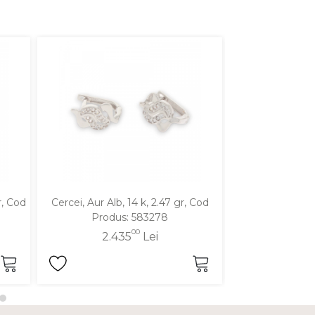
r, Cod
Cercei, Aur Alb, 14 k, 2.47 gr, Cod
Cercei, Aur Alb,
Produs: 583278
Produ
00
2.435
Lei
1.9