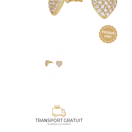
Vezi toate bijuteriile pentru femei
Inele
PIAT
Bratari
Cu 
Coliere
Dia
Lanturi
Pandantive
Accesorii
BIJUTERII COPII
Vezi toate
Inele
Cercei
Bratari
Coliere
TRANSPORT GRATUIT
Lanturi
la plata cu cardul
Pandantive