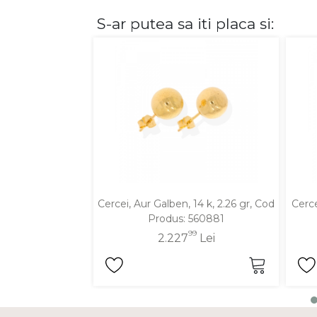
S-ar putea sa iti placa si:
DIAMANTE
Vezi toate
Inele
Cercei
Bratari
Coliere
Lanturi
Pandantive
Accesorii
Cercei, Aur Galben, 14 k, 2.26 gr, Cod
Cerce
Produs: 560881
TIP METAL
99
2.227
Lei
Aur galben
Aur alb
Aur roz