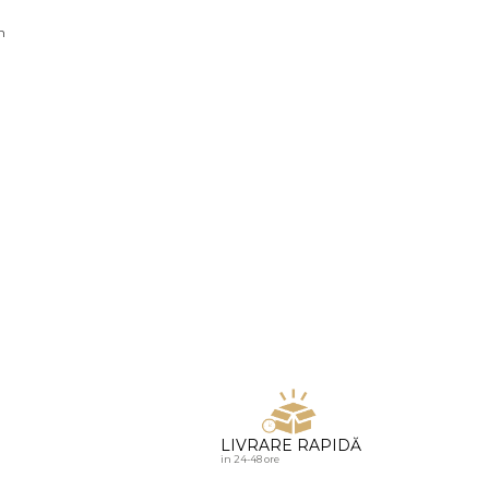
u diamante
n
LIVRARE RAPIDĂ
in 24-48 ore