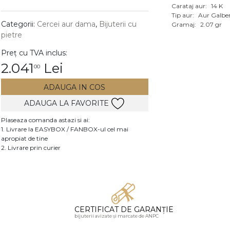
Carataj aur:
14 K
Vezi toate bijuteriile c
Tip aur:
Aur Galbe
RA
Categorii:
Cercei aur dama
,
Bijuterii cu
Gramaj:
2.07 gr
pietre
pietre
Preț cu TVA inclus:
mante
2.041
Lei
00
ADAUGA IN COS
ADAUGA LA FAVORITE
Plaseaza comanda astazi si ai:
1. Livrare la EASYBOX / FANBOX-ul cel mai
apropiat de tine
2. Livrare prin curier
CERTIFICAT DE GARANȚIE
bijuterii avizate și marcate de ANPC