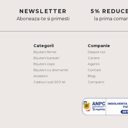
Aur mixt
NEWSLETTER
5% REDUC
Aboneaza-te si primesti
la prima coma
CARATAJ
14K
18K
Categorii
Companie
22K
Bijuterii femei
Despre noi
Bijuterii barbati
Cariere
Bijuterii copii
Agentii
PIATRA
Bijuterii cu diamante
Contact
Accesorii
Blog
Fara pietre
Cadouri sub 500 lei
Campanii
Cu pietre
Diamante