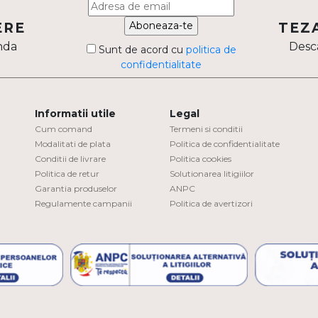
Aboneaza-te
ERE
TEZ
nda
Desca
Sunt de acord cu
politica de
confidentialitate
Informatii utile
Legal
Cum comand
Termeni si conditii
Modalitati de plata
Politica de confidentialitate
Conditii de livrare
Politica cookies
Politica de retur
Solutionarea litigiilor
Garantia produselor
ANPC
Regulamente campanii
Politica de avertizori