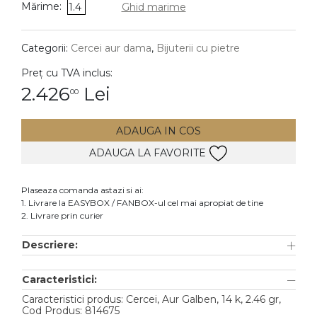
Mărime:
1.4
Ghid marime
DIAMANTE
Vezi toate
Categorii:
Cercei aur dama
,
Bijuterii cu pietre
Inele
Preț cu TVA inclus:
Cercei
2.426
Lei
00
Bratari
ADAUGA IN COS
Coliere
ADAUGA LA FAVORITE
Lanturi
Pandantive
Plaseaza comanda astazi si ai:
Accesorii
1. Livrare la EASYBOX / FANBOX-ul cel mai apropiat de tine
2. Livrare prin curier
TIP METAL
Descriere:
Aur galben
Caracteristici:
Aur alb
Caracteristici produs: Cercei, Aur Galben, 14 k, 2.46 gr,
Aur roz
Cod Produs: 814675