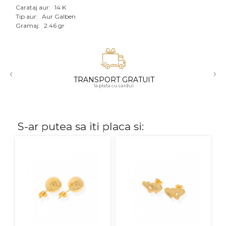
Carataj aur:
14 K
Aur mixt
Tip aur:
Aur Galben
Gramaj:
2.46 gr
CARATAJ
14K
‹
›
18K
TRANSPORT GRATUIT
la plata cu cardul
22K
PIATRA
S-ar putea sa iti placa si:
Fara pietre
Cu pietre
Diamante