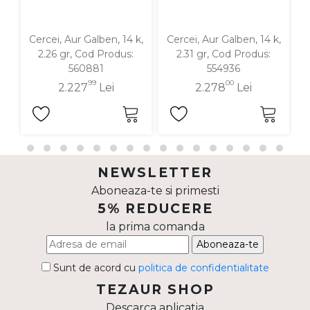
Cercei, Aur Galben, 14 k,
Cercei, Aur Galben, 14 k,
C
2.26 gr, Cod Produs:
2.31 gr, Cod Produs:
560881
554936
99
00
2.227
Lei
2.278
Lei
NEWSLETTER
Aboneaza-te si primesti
5% REDUCERE
la prima comanda
Aboneaza-te
Sunt de acord cu
politica de confidentialitate
TEZAUR SHOP
Descarca aplicatia