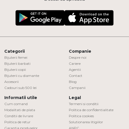
Categorii
Companie
Bijuterii femei
Despre noi
Bijuterii barbati
Cariere
Bijuterii copii
Agentii
Bijuterii cu diamante
Contact
Accesorii
Blog
Cadouri sub 500 lei
Campanii
Informatii utile
Legal
Cum comand
Termeni si conditii
Modalitati de plata
Politica de confidentialitate
Conditii de livrare
Politica cookies
Politica de retur
Solutionarea litigiilor
Garantia produselor
ANPC