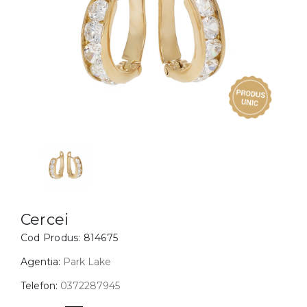
Inele
PIAT
Bratari
Cu 
Coliere
Dia
Lanturi
Pandantive
Accesorii
BIJUTERII COPII
Vezi toate
Inele
Cercei
Cercei
Cod Produs:
814675
Bratari
Coliere
Agentia:
Park Lake
Lanturi
Telefon:
0372287945
Pandantive