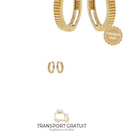
Vezi toate bijuteriile pentru femei
Inele
PIAT
Bratari
Cu 
Coliere
Dia
Lanturi
Pandantive
Accesorii
BIJUTERII COPII
Vezi toate
Inele
Cercei
Bratari
Coliere
TRANSPORT GRATUIT
Lanturi
la plata cu cardul
Pandantive