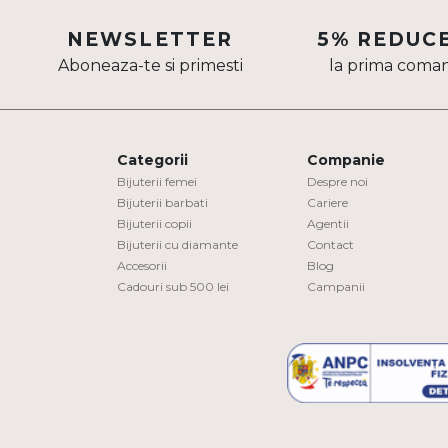
Aur mixt
NEWSLETTER
5% REDUC
Aboneaza-te si primesti
la prima coma
CARATAJ
14K
18K
Categorii
Companie
22K
Bijuterii femei
Despre noi
Bijuterii barbati
Cariere
Bijuterii copii
Agentii
PIATRA
Bijuterii cu diamante
Contact
Accesorii
Blog
Fara pietre
Cadouri sub 500 lei
Campanii
Cu pietre
Diamante