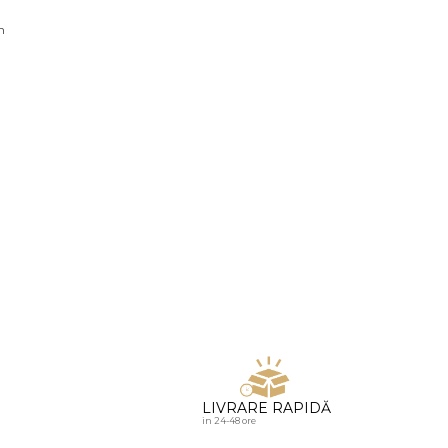
u diamante
n
LIVRARE RAPIDĂ
in 24-48 ore