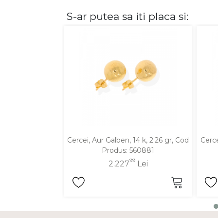
S-ar putea sa iti placa si:
DIAMANTE
Vezi toate
Inele
Cercei
Bratari
Coliere
Lanturi
Pandantive
Accesorii
Cercei, Aur Galben, 14 k, 2.26 gr, Cod
Cerce
Produs: 560881
TIP METAL
99
2.227
Lei
Aur galben
Aur alb
Aur roz