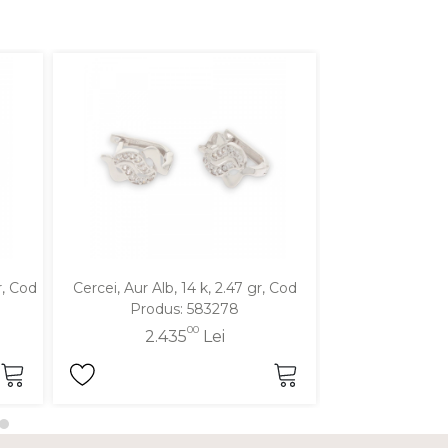
r, Cod
Cercei, Aur Alb, 14 k, 2.47 gr, Cod
Cercei, Aur Alb,
Produs: 583278
Produ
00
2.435
Lei
1.9