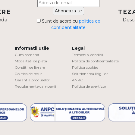
Aboneaza-te
ERE
TEZ
nda
Desca
Sunt de acord cu
politica de
confidentialitate
Informatii utile
Legal
Cum comand
Termeni si conditii
Modalitati de plata
Politica de confidentialitate
Conditii de livrare
Politica cookies
Politica de retur
Solutionarea litigiilor
Garantia produselor
ANPC
Regulamente campanii
Politica de avertizori