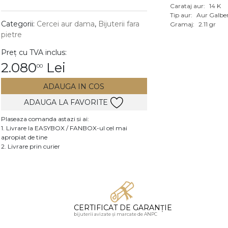
Carataj aur:
14 K
Vezi toate bijuteriile c
Tip aur:
Aur Galbe
RA
Categorii:
Cercei aur dama
,
Bijuterii fara
Gramaj:
2.11 gr
pietre
pietre
Preț cu TVA inclus:
mante
2.080
Lei
00
ADAUGA IN COS
ADAUGA LA FAVORITE
Plaseaza comanda astazi si ai:
1. Livrare la EASYBOX / FANBOX-ul cel mai
apropiat de tine
2. Livrare prin curier
CERTIFICAT DE GARANȚIE
bijuterii avizate și marcate de ANPC