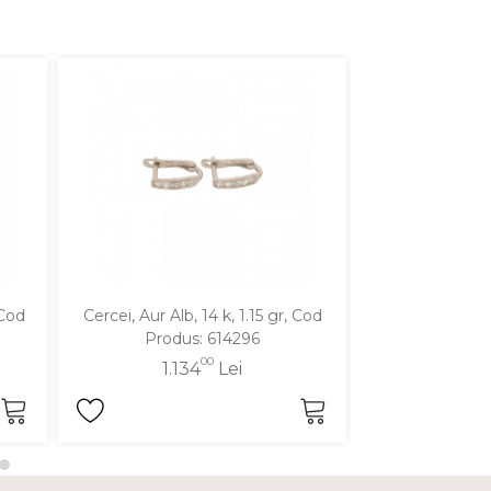
 Cod
Cercei, Aur Alb, 14 k, 1.15 gr, Cod
Cercei, Aur Galbe
Produs: 614296
Produ
00
1.134
Lei
1.3