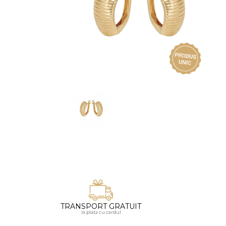
Vezi toate bijuteriile pentru femei
Inele
PIAT
Bratari
Cu 
Coliere
Dia
Lanturi
Pandantive
Accesorii
BIJUTERII COPII
Vezi toate
Inele
Cercei
Bratari
Coliere
TRANSPORT GRATUIT
Lanturi
la plata cu cardul
Pandantive