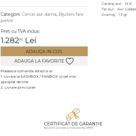
Carataj aur:
14 K
Vezi toate bijuteriile c
Tip aur:
Aur Galbe
RA
Categorii:
Cercei aur dama
,
Bijuterii fara
Gramaj:
1.3 gr
pietre
pietre
Preț cu TVA inclus:
mante
1.282
Lei
00
ADAUGA IN COS
ADAUGA LA FAVORITE
Plaseaza comanda astazi si ai:
1. Livrare la EASYBOX / FANBOX-ul cel mai
apropiat de tine
2. Livrare prin curier
CERTIFICAT DE GARANȚIE
bijuterii avizate și marcate de ANPC