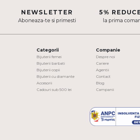
Aur mixt
NEWSLETTER
5% REDUC
Aboneaza-te si primesti
la prima coma
CARATAJ
14K
18K
Categorii
Companie
22K
Bijuterii femei
Despre noi
Bijuterii barbati
Cariere
Bijuterii copii
Agentii
PIATRA
Bijuterii cu diamante
Contact
Accesorii
Blog
Fara pietre
Cadouri sub 500 lei
Campanii
Cu pietre
Diamante