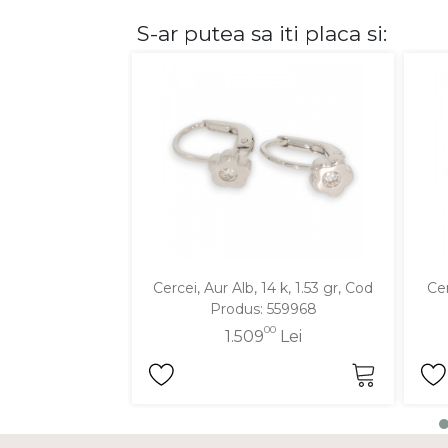
S-ar putea sa iti placa si:
DIAMANTE
Vezi toate
Inele
Cercei
Bratari
Coliere
Lanturi
Pandantive
Accesorii
Cercei, Aur Alb, 14 k, 1.53 gr, Cod
Cer
Produs: 559968
TIP METAL
00
1.509
Lei
Aur galben
Aur alb
Aur roz