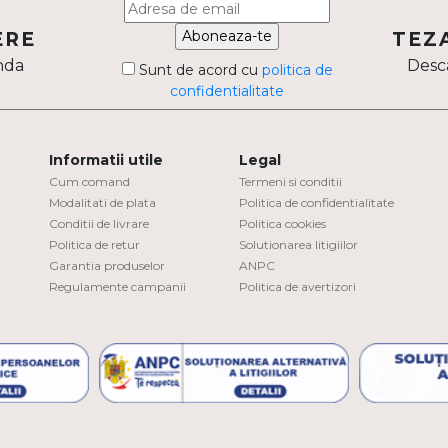
Aboneaza-te
ERE
TEZ
nda
Desca
Sunt de acord cu
politica de
confidentialitate
Informatii utile
Legal
Cum comand
Termeni si conditii
Modalitati de plata
Politica de confidentialitate
Conditii de livrare
Politica cookies
Politica de retur
Solutionarea litigiilor
Garantia produselor
ANPC
Regulamente campanii
Politica de avertizori