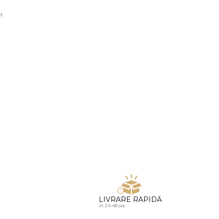
u diamante
n
LIVRARE RAPIDĂ
in 24-48 ore