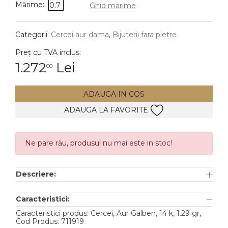
Mărime:
0.7
Ghid marime
DIAMANTE
Vezi toate
Categorii:
Cercei aur dama
,
Bijuterii fara pietre
Inele
Preț cu TVA inclus:
Cercei
1.272
Lei
00
Bratari
ADAUGA IN COS
Coliere
ADAUGA LA FAVORITE
Lanturi
Pandantive
Accesorii
Ne pare rău, produsul nu mai este in stoc!
TIP METAL
Descriere:
Aur galben
Caracteristici:
Aur alb
Caracteristici produs: Cercei, Aur Galben, 14 k, 1.29 gr,
Cod Produs: 711919
Aur roz