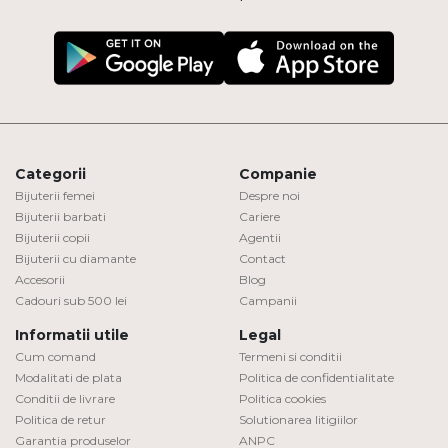
Categorii
Companie
Bijuterii femei
Despre noi
Bijuterii barbati
Cariere
Bijuterii copii
Agentii
Bijuterii cu diamante
Contact
Accesorii
Blog
Cadouri sub 500 lei
Campanii
Informatii utile
Legal
Cum comand
Termeni si conditii
Modalitati de plata
Politica de confidentialitate
Conditii de livrare
Politica cookies
Politica de retur
Solutionarea litigiilor
Garantia produselor
ANPC