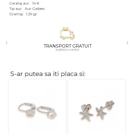
Carataj aur:
14 K
Aur mixt
Tip aur:
Aur Galben
Gramaj:
1.29 gr
CARATAJ
14K
‹
›
18K
TRANSPORT GRATUIT
la plata cu cardul
22K
PIATRA
S-ar putea sa iti placa si:
Fara pietre
Cu pietre
Diamante