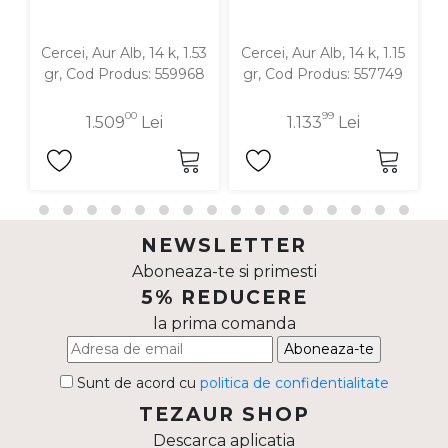
Cercei, Aur Alb, 14 k, 1.53
Cercei, Aur Alb, 14 k, 1.15
C
gr, Cod Produs: 559968
gr, Cod Produs: 557749
00
99
1.509
Lei
1.133
Lei
NEWSLETTER
Aboneaza-te si primesti
5% REDUCERE
la prima comanda
Aboneaza-te
Sunt de acord cu
politica de confidentialitate
TEZAUR SHOP
Descarca aplicatia