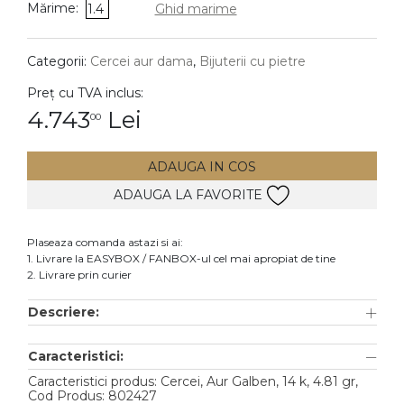
Mărime:
1.4
Ghid marime
DIAMANTE
Vezi toate
Categorii:
Cercei aur dama
,
Bijuterii cu pietre
Inele
Preț cu TVA inclus:
Cercei
4.743
Lei
00
Bratari
ADAUGA IN COS
Coliere
ADAUGA LA FAVORITE
Lanturi
Pandantive
Plaseaza comanda astazi si ai:
Accesorii
1. Livrare la EASYBOX / FANBOX-ul cel mai apropiat de tine
2. Livrare prin curier
TIP METAL
Descriere:
Aur galben
Caracteristici:
Aur alb
Caracteristici produs: Cercei, Aur Galben, 14 k, 4.81 gr,
Aur roz
Cod Produs: 802427