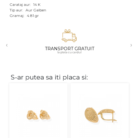
Carataj aur:
14 K
Aur mixt
Tip aur:
Aur Galben
Gramaj:
4.81 gr
CARATAJ
14K
‹
›
18K
TRANSPORT GRATUIT
la plata cu cardul
22K
PIATRA
S-ar putea sa iti placa si:
Fara pietre
Cu pietre
Diamante