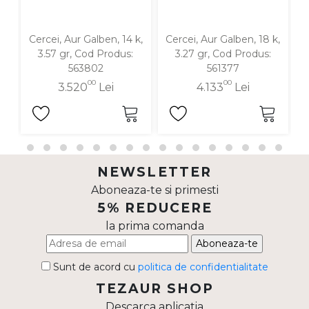
Cercei, Aur Galben, 14 k,
Cercei, Aur Galben, 18 k,
C
3.57 gr, Cod Produs:
3.27 gr, Cod Produs:
563802
561377
00
00
3.520
Lei
4.133
Lei
NEWSLETTER
Aboneaza-te si primesti
5% REDUCERE
la prima comanda
Aboneaza-te
Sunt de acord cu
politica de confidentialitate
TEZAUR SHOP
Descarca aplicatia