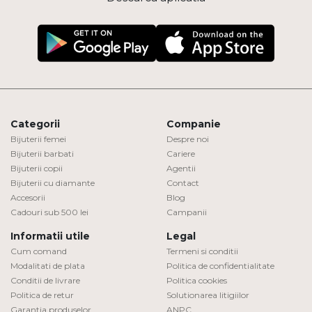
Categorii
Companie
Bijuterii femei
Despre noi
Bijuterii barbati
Cariere
Bijuterii copii
Agentii
Bijuterii cu diamante
Contact
Accesorii
Blog
Cadouri sub 500 lei
Campanii
Informatii utile
Legal
Cum comand
Termeni si conditii
Modalitati de plata
Politica de confidentialitate
Conditii de livrare
Politica cookies
Politica de retur
Solutionarea litigiilor
Garantia produselor
ANPC