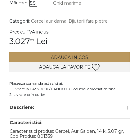
Mărime:
5.5
Ghid marime
DIAMANTE
Vezi toate
Categorii:
Cercei aur dama
,
Bijuterii fara pietre
Inele
Preț cu TVA inclus:
Cercei
3.027
Lei
00
Bratari
ADAUGA IN COS
Coliere
ADAUGA LA FAVORITE
Lanturi
Pandantive
Plaseaza comanda astazi si ai:
Accesorii
1. Livrare la EASYBOX / FANBOX-ul cel mai apropiat de tine
2. Livrare prin curier
TIP METAL
Descriere:
Aur galben
Caracteristici:
Aur alb
Caracteristici produs: Cercei, Aur Galben, 14 k, 3.07 gr,
Aur roz
Cod Produs: 801359