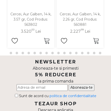
Cercei, Aur Galben, 14 k,
Cercei, Aur Galben, 14 k,
C
3.57 gr, Cod Produs:
2.26 gr, Cod Produs:
563802
560881
00
99
3.520
Lei
2.227
Lei
NEWSLETTER
Aboneaza-te si primesti
5% REDUCERE
la prima comanda
Aboneaza-te
Sunt de acord cu
politica de confidentialitate
TEZAUR SHOP
Descarca aplicatia