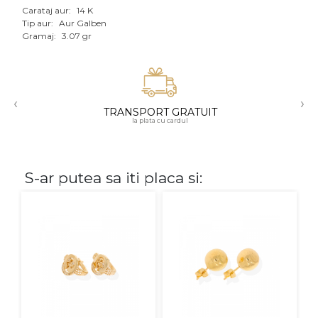
Carataj aur:
14 K
Aur mixt
Tip aur:
Aur Galben
Gramaj:
3.07 gr
CARATAJ
14K
‹
›
18K
TRANSPORT GRATUIT
la plata cu cardul
22K
PIATRA
S-ar putea sa iti placa si:
Fara pietre
Cu pietre
Diamante