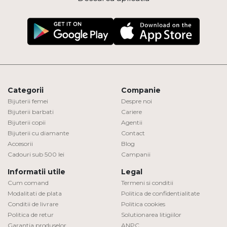
Categorii
Companie
Bijuterii femei
Despre noi
Bijuterii barbati
Cariere
Bijuterii copii
Agentii
Bijuterii cu diamante
Contact
Accesorii
Blog
Cadouri sub 500 lei
Campanii
Informatii utile
Legal
Cum comand
Termeni si conditii
Modalitati de plata
Politica de confidentialitate
Conditii de livrare
Politica cookies
Politica de retur
Solutionarea litigiilor
Garantia produselor
ANPC