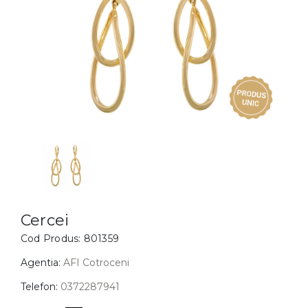
Inele
PIAT
Bratari
Cu 
Coliere
Dia
Lanturi
Pandantive
Accesorii
BIJUTERII COPII
Vezi toate
Inele
Cercei
Cercei
Cod Produs:
801359
Bratari
Coliere
Agentia:
AFI Cotroceni
Lanturi
Telefon:
0372287941
Pandantive