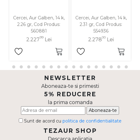
Cercei, Aur Galben, 14 k,
Cercei, Aur Galben, 14 k,
C
2.26 gr, Cod Produs:
2.31 gr, Cod Produs:
560881
554936
99
00
2.227
Lei
2.278
Lei
NEWSLETTER
Aboneaza-te si primesti
5% REDUCERE
la prima comanda
Aboneaza-te
Sunt de acord cu
politica de confidentialitate
TEZAUR SHOP
Descarca aplicatia