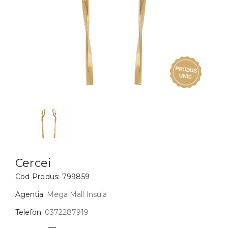
Inele
PIAT
Bratari
Cu 
Coliere
Dia
Lanturi
Pandantive
Accesorii
BIJUTERII COPII
Vezi toate
Inele
Cercei
Cercei
Cod Produs:
799859
Bratari
Coliere
Agentia:
Mega Mall Insula
Lanturi
Telefon:
0372287919
Pandantive