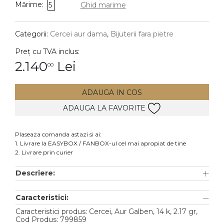
Mărime:
5
Ghid marime
DIAMANTE
Vezi toate
Categorii:
Cercei aur dama
,
Bijuterii fara pietre
Inele
Preț cu TVA inclus:
Cercei
2.140
Lei
00
Bratari
ADAUGA IN COS
Coliere
ADAUGA LA FAVORITE
Lanturi
Pandantive
Plaseaza comanda astazi si ai:
Accesorii
1. Livrare la EASYBOX / FANBOX-ul cel mai apropiat de tine
2. Livrare prin curier
TIP METAL
Descriere:
Aur galben
Caracteristici:
Aur alb
Caracteristici produs: Cercei, Aur Galben, 14 k, 2.17 gr,
Aur roz
Cod Produs: 799859