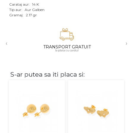
Carataj aur:
14 K
Aur mixt
Tip aur:
Aur Galben
Gramaj:
2.17 gr
CARATAJ
14K
‹
›
18K
TRANSPORT GRATUIT
la plata cu cardul
22K
PIATRA
S-ar putea sa iti placa si:
Fara pietre
Cu pietre
Diamante