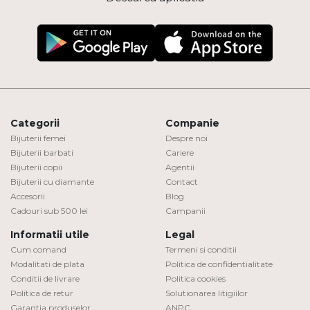
Categorii
Companie
Bijuterii femei
Despre noi
Bijuterii barbati
Cariere
Bijuterii copii
Agentii
Bijuterii cu diamante
Contact
Accesorii
Blog
Cadouri sub 500 lei
Campanii
Informatii utile
Legal
Cum comand
Termeni si conditii
Modalitati de plata
Politica de confidentialitate
Conditii de livrare
Politica cookies
Politica de retur
Solutionarea litigiilor
Garantia produselor
ANPC