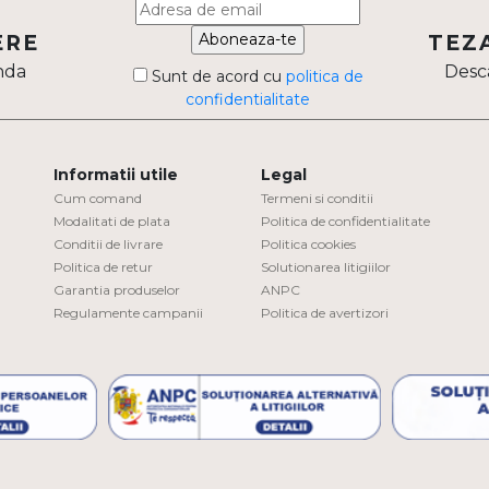
Aboneaza-te
ERE
TEZ
nda
Desca
Sunt de acord cu
politica de
confidentialitate
Informatii utile
Legal
Cum comand
Termeni si conditii
Modalitati de plata
Politica de confidentialitate
Conditii de livrare
Politica cookies
Politica de retur
Solutionarea litigiilor
Garantia produselor
ANPC
Regulamente campanii
Politica de avertizori