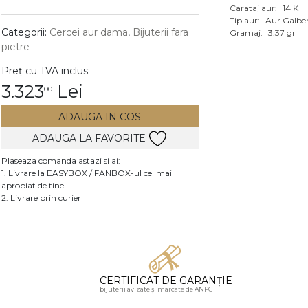
Carataj aur:
14 K
Vezi toate bijuteriile c
Tip aur:
Aur Galbe
RA
Categorii:
Cercei aur dama
,
Bijuterii fara
Gramaj:
3.37 gr
pietre
pietre
Preț cu TVA inclus:
mante
3.323
Lei
00
ADAUGA IN COS
ADAUGA LA FAVORITE
Plaseaza comanda astazi si ai:
1. Livrare la EASYBOX / FANBOX-ul cel mai
apropiat de tine
2. Livrare prin curier
CERTIFICAT DE GARANȚIE
bijuterii avizate și marcate de ANPC