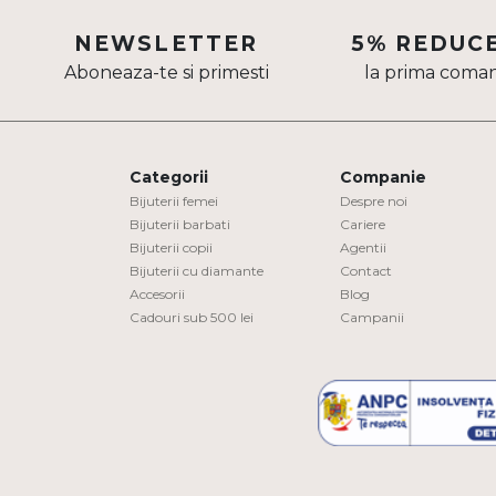
Aur mixt
NEWSLETTER
5% REDUC
Aboneaza-te si primesti
la prima coma
CARATAJ
14K
18K
Categorii
Companie
22K
Bijuterii femei
Despre noi
Bijuterii barbati
Cariere
Bijuterii copii
Agentii
PIATRA
Bijuterii cu diamante
Contact
Accesorii
Blog
Fara pietre
Cadouri sub 500 lei
Campanii
Cu pietre
Diamante