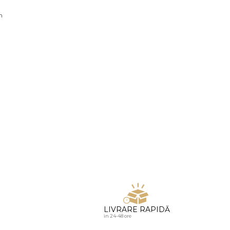
u diamante
n
LIVRARE RAPIDĂ
in 24-48 ore