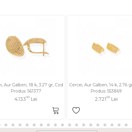
i, Aur Galben, 18 k, 3.27 gr, Cod
Cercei, Aur Galben, 14 k, 2.76 g
Produs: 561377
Produs: 553869
00
00
4.133
Lei
2.721
Lei