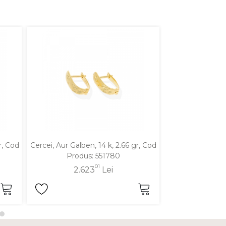
r, Cod
Cercei, Aur Galben, 14 k, 2.66 gr, Cod
Cercei, Aur Galbe
Produs: 551780
Produ
01
2.623
Lei
3.4