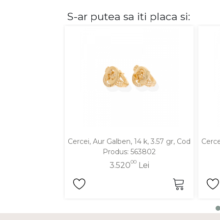
S-ar putea sa iti placa si:
DIAMANTE
Vezi toate
Inele
Cercei
Bratari
Coliere
Lanturi
Pandantive
Accesorii
Cercei, Aur Galben, 14 k, 3.57 gr, Cod
Cerce
Produs: 563802
TIP METAL
00
3.520
Lei
Aur galben
Aur alb
Aur roz