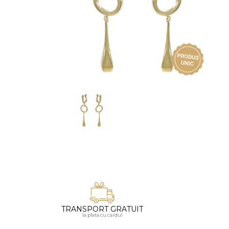
Vezi toate bijuteriile pentru femei
Inele
PIAT
Bratari
Cu 
Coliere
Dia
Lanturi
Pandantive
Accesorii
BIJUTERII COPII
Vezi toate
Inele
Cercei
Bratari
Coliere
TRANSPORT GRATUIT
Lanturi
la plata cu cardul
Pandantive