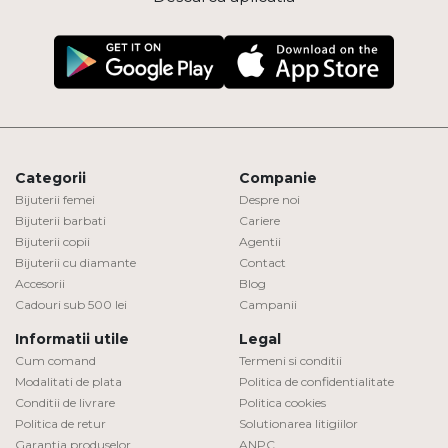
Categorii
Companie
Bijuterii femei
Despre noi
Bijuterii barbati
Cariere
Bijuterii copii
Agentii
Bijuterii cu diamante
Contact
Accesorii
Blog
Cadouri sub 500 lei
Campanii
Informatii utile
Legal
Cum comand
Termeni si conditii
Modalitati de plata
Politica de confidentialitate
Conditii de livrare
Politica cookies
Politica de retur
Solutionarea litigiilor
Garantia produselor
ANPC