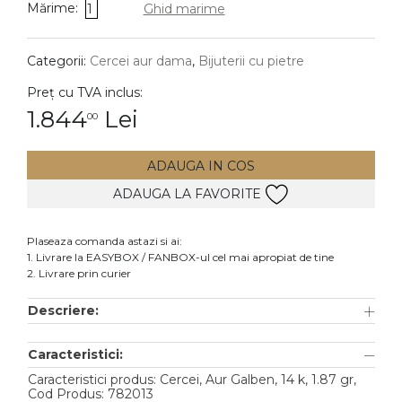
Mărime:
1
Ghid marime
DIAMANTE
Vezi toate
Categorii:
Cercei aur dama
,
Bijuterii cu pietre
Inele
Preț cu TVA inclus:
Cercei
1.844
Lei
00
Bratari
ADAUGA IN COS
Coliere
ADAUGA LA FAVORITE
Lanturi
Pandantive
Plaseaza comanda astazi si ai:
Accesorii
1. Livrare la EASYBOX / FANBOX-ul cel mai apropiat de tine
2. Livrare prin curier
TIP METAL
Descriere:
Aur galben
Caracteristici:
Aur alb
Caracteristici produs: Cercei, Aur Galben, 14 k, 1.87 gr,
Aur roz
Cod Produs: 782013