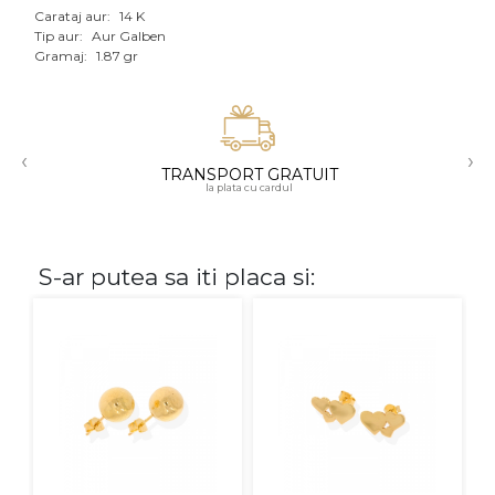
Carataj aur:
14 K
Aur mixt
Tip aur:
Aur Galben
Gramaj:
1.87 gr
CARATAJ
14K
‹
›
18K
TRANSPORT GRATUIT
la plata cu cardul
22K
PIATRA
S-ar putea sa iti placa si:
Fara pietre
Cu pietre
Diamante