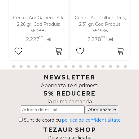
Cercei, Aur Galben, 14 k,
Cercei, Aur Galben, 14 k,
C
2.26 gr, Cod Produs:
2.31 gr, Cod Produs:
560881
554936
99
00
2.227
Lei
2.278
Lei
NEWSLETTER
Aboneaza-te si primesti
5% REDUCERE
la prima comanda
Aboneaza-te
Sunt de acord cu
politica de confidentialitate
TEZAUR SHOP
Descarca aplicatia