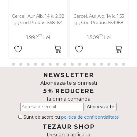
Cercei, Aur Alb, 14 k, 2.02
Cercei, Aur Alb, 14 k, 1.53
C
gr, Cod Produs: 568184
gr, Cod Produs: 559968
00
00
1.992
Lei
1.509
Lei
NEWSLETTER
Aboneaza-te si primesti
5% REDUCERE
la prima comanda
Aboneaza-te
Sunt de acord cu
politica de confidentialitate
TEZAUR SHOP
Descarca aplicatia