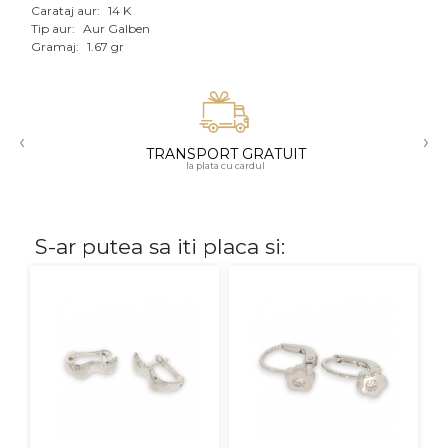
Carataj aur:
14 K
Aur mixt
Tip aur:
Aur Galben
Gramaj:
1.67 gr
CARATAJ
14K
‹
›
18K
TRANSPORT GRATUIT
la plata cu cardul
22K
PIATRA
S-ar putea sa iti placa si:
Fara pietre
Cu pietre
Diamante