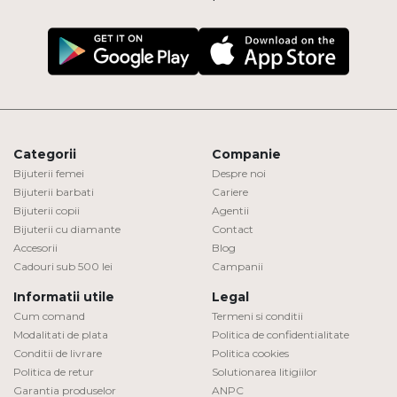
Categorii
Companie
Bijuterii femei
Despre noi
Bijuterii barbati
Cariere
Bijuterii copii
Agentii
Bijuterii cu diamante
Contact
Accesorii
Blog
Cadouri sub 500 lei
Campanii
Informatii utile
Legal
Cum comand
Termeni si conditii
Modalitati de plata
Politica de confidentialitate
Conditii de livrare
Politica cookies
Politica de retur
Solutionarea litigiilor
Garantia produselor
ANPC