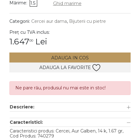
Mărime:
1.5
Ghid marime
DIAMANTE
Vezi toate
Categorii:
Cercei aur dama
,
Bijuterii cu pietre
Inele
Preț cu TVA inclus:
Cercei
1.647
Lei
00
Bratari
ADAUGA IN COS
Coliere
ADAUGA LA FAVORITE
Lanturi
Pandantive
Accesorii
Ne pare rău, produsul nu mai este in stoc!
TIP METAL
Descriere:
Aur galben
Caracteristici:
Aur alb
Caracteristici produs: Cercei, Aur Galben, 14 k, 1.67 gr,
Cod Produs: 740279
Aur roz