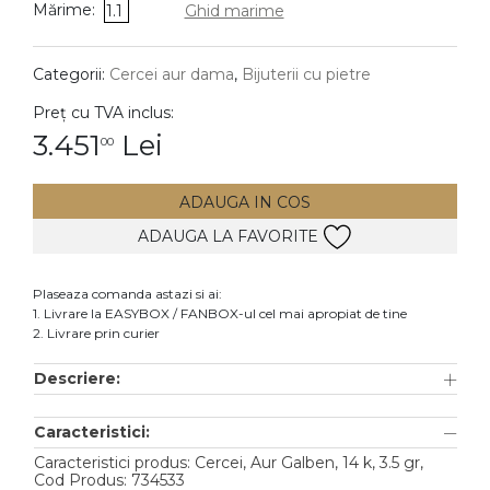
Mărime:
1.1
Ghid marime
DIAMANTE
Vezi toate
Categorii:
Cercei aur dama
,
Bijuterii cu pietre
Inele
Preț cu TVA inclus:
Cercei
3.451
Lei
00
Bratari
ADAUGA IN COS
Coliere
ADAUGA LA FAVORITE
Lanturi
Pandantive
Plaseaza comanda astazi si ai:
Accesorii
1. Livrare la EASYBOX / FANBOX-ul cel mai apropiat de tine
2. Livrare prin curier
TIP METAL
Descriere:
Aur galben
Caracteristici:
Aur alb
Caracteristici produs: Cercei, Aur Galben, 14 k, 3.5 gr,
Aur roz
Cod Produs: 734533