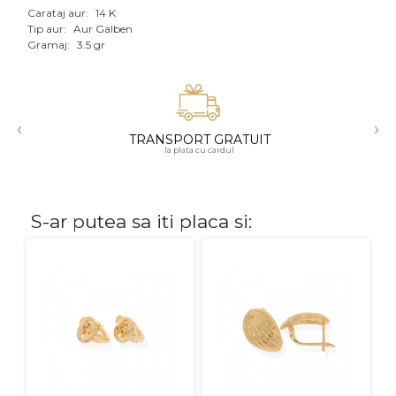
Carataj aur:
14 K
Aur mixt
Tip aur:
Aur Galben
Gramaj:
3.5 gr
CARATAJ
14K
‹
›
18K
TRANSPORT GRATUIT
la plata cu cardul
22K
PIATRA
S-ar putea sa iti placa si:
Fara pietre
Cu pietre
Diamante