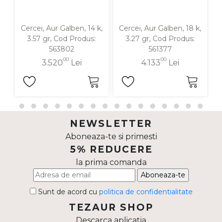
Cercei, Aur Galben, 14 k,
Cercei, Aur Galben, 18 k,
C
3.57 gr, Cod Produs:
3.27 gr, Cod Produs:
563802
561377
00
00
3.520
Lei
4.133
Lei
NEWSLETTER
Aboneaza-te si primesti
5% REDUCERE
la prima comanda
Aboneaza-te
Sunt de acord cu
politica de confidentialitate
TEZAUR SHOP
Descarca aplicatia