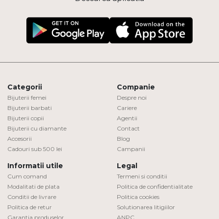
Categorii
Companie
Bijuterii femei
Despre noi
Bijuterii barbati
Cariere
Bijuterii copii
Agentii
Bijuterii cu diamante
Contact
Accesorii
Blog
Cadouri sub 500 lei
Campanii
Informatii utile
Legal
Cum comand
Termeni si conditii
Modalitati de plata
Politica de confidentialitate
Conditii de livrare
Politica cookies
Politica de retur
Solutionarea litigiilor
Garantia produselor
ANPC