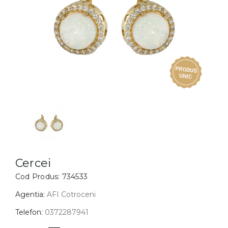
Inele
PIAT
Bratari
Cu 
Coliere
Dia
Lanturi
Pandantive
Accesorii
BIJUTERII COPII
Vezi toate
Inele
Cercei
Cercei
Cod Produs:
734533
Bratari
Coliere
Agentia:
AFI Cotroceni
Lanturi
Telefon:
0372287941
Pandantive