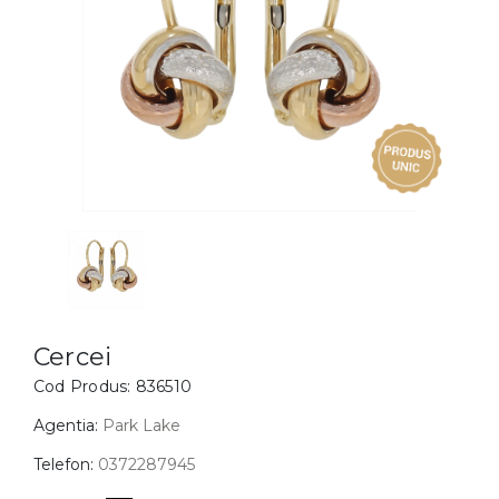
Inele
PIAT
Bratari
Cu 
Coliere
Dia
Lanturi
Pandantive
Accesorii
BIJUTERII COPII
Vezi toate
Inele
Cercei
Cercei
Cod Produs:
836510
Bratari
Coliere
Agentia:
Park Lake
Lanturi
Telefon:
0372287945
Pandantive