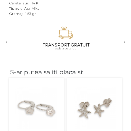
Carataj aur:
14 K
Aur mixt
Tip aur:
Aur Mixt
Gramaj:
1.53 gr
CARATAJ
14K
‹
›
18K
TRANSPORT GRATUIT
la plata cu cardul
22K
PIATRA
S-ar putea sa iti placa si:
Fara pietre
Cu pietre
Diamante