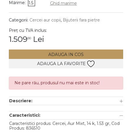
Mărime:
1.5
Ghid marime
DIAMANTE
Vezi toate
Categorii:
Cercei aur copii
,
Bijuterii fara pietre
Inele
Preț cu TVA inclus:
Cercei
1.509
Lei
00
Bratari
ADAUGA IN COS
Coliere
ADAUGA LA FAVORITE
Lanturi
Pandantive
Accesorii
Ne pare rău, produsul nu mai este in stoc!
TIP METAL
Descriere:
Aur galben
Caracteristici:
Aur alb
Caracteristici produs: Cercei, Aur Mixt, 14 k, 1.53 gr, Cod
Produs: 836510
Aur roz