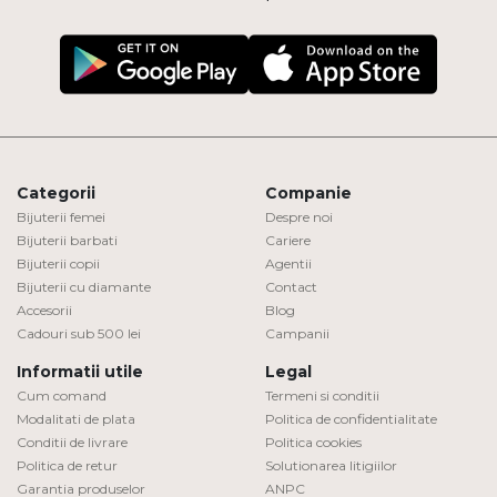
Categorii
Companie
Bijuterii femei
Despre noi
Bijuterii barbati
Cariere
Bijuterii copii
Agentii
Bijuterii cu diamante
Contact
Accesorii
Blog
Cadouri sub 500 lei
Campanii
Informatii utile
Legal
Cum comand
Termeni si conditii
Modalitati de plata
Politica de confidentialitate
Conditii de livrare
Politica cookies
Politica de retur
Solutionarea litigiilor
Garantia produselor
ANPC