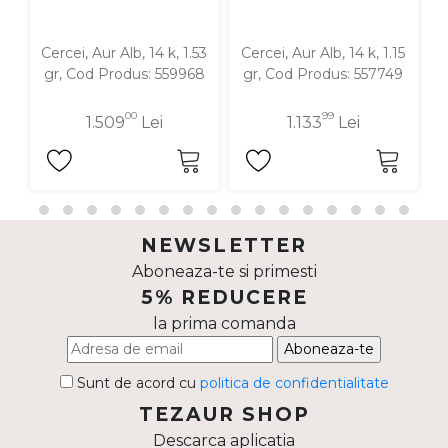
Cercei, Aur Alb, 14 k, 1.53
Cercei, Aur Alb, 14 k, 1.15
C
gr, Cod Produs: 559968
gr, Cod Produs: 557749
00
99
1.509
Lei
1.133
Lei
NEWSLETTER
Aboneaza-te si primesti
5% REDUCERE
la prima comanda
Aboneaza-te
Sunt de acord cu
politica de confidentialitate
TEZAUR SHOP
Descarca aplicatia