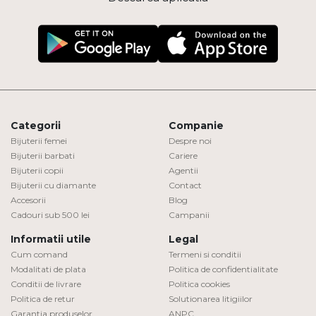
Categorii
Companie
Bijuterii femei
Despre noi
Bijuterii barbati
Cariere
Bijuterii copii
Agentii
Bijuterii cu diamante
Contact
Accesorii
Blog
Cadouri sub 500 lei
Campanii
Informatii utile
Legal
Cum comand
Termeni si conditii
Modalitati de plata
Politica de confidentialitate
Conditii de livrare
Politica cookies
Politica de retur
Solutionarea litigiilor
Garantia produselor
ANPC