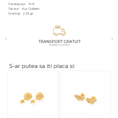
Carataj aur:
14 K
Aur mixt
Tip aur:
Aur Galben
Gramaj:
2.23 gr
CARATAJ
14K
‹
›
18K
TRANSPORT GRATUIT
la plata cu cardul
22K
PIATRA
S-ar putea sa iti placa si:
Fara pietre
Cu pietre
Diamante