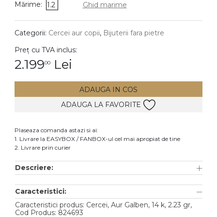
Mărime:
1.2
Ghid marime
DIAMANTE
Vezi toate
Categorii:
Cercei aur copii
,
Bijuterii fara pietre
Inele
Preț cu TVA inclus:
Cercei
2.199
Lei
00
Bratari
ADAUGA IN COS
Coliere
ADAUGA LA FAVORITE
Lanturi
Pandantive
Plaseaza comanda astazi si ai:
Accesorii
1. Livrare la EASYBOX / FANBOX-ul cel mai apropiat de tine
2. Livrare prin curier
TIP METAL
Descriere:
Aur galben
Caracteristici:
Aur alb
Caracteristici produs: Cercei, Aur Galben, 14 k, 2.23 gr,
Aur roz
Cod Produs: 824693