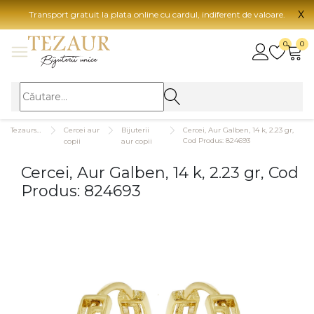
X
Transport gratuit la plata online cu cardul, indiferent de valoare.
BIJUTERII
0
0
Vezi toate bijuteriile
Vezi 
BIJUTERII FEMEI
Vezi toate
TIP 
Tezaurshop.ro
Cercei aur
Bijuterii
Cercei, Aur Galben, 14 k, 2.23 gr,
Inele
Aur
Cod Produs: 824693
copii
aur copii
Cercei
Aur
Cercei, Aur Galben, 14 k, 2.23 gr, Cod
Bratari
Aur
Produs: 824693
Coliere
Aur
Lanturi
CAR
Pandantive
14K
Accesorii
18K
BIJUTERII BARBATI
Vezi toate
22K