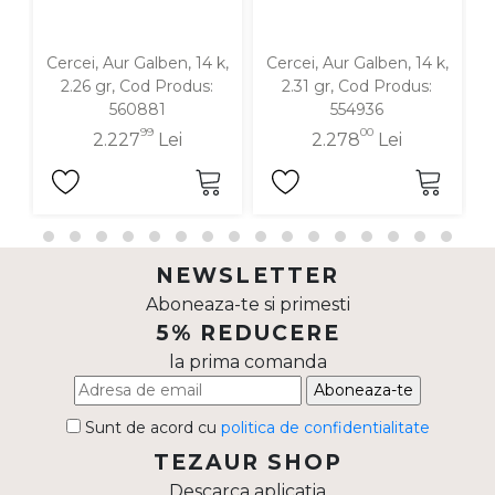
Cercei, Aur Galben, 14 k,
Cercei, Aur Galben, 14 k,
C
2.26 gr, Cod Produs:
2.31 gr, Cod Produs:
560881
554936
99
00
2.227
Lei
2.278
Lei
NEWSLETTER
Aboneaza-te si primesti
5% REDUCERE
la prima comanda
Aboneaza-te
Sunt de acord cu
politica de confidentialitate
TEZAUR SHOP
Descarca aplicatia