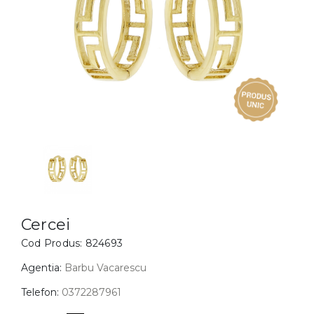
Inele
PIAT
Bratari
Cu 
Coliere
Dia
Lanturi
Pandantive
Accesorii
BIJUTERII COPII
Vezi toate
Inele
Cercei
Cercei
Cod Produs:
824693
Bratari
Coliere
Agentia:
Barbu Vacarescu
Lanturi
Telefon:
0372287961
Pandantive