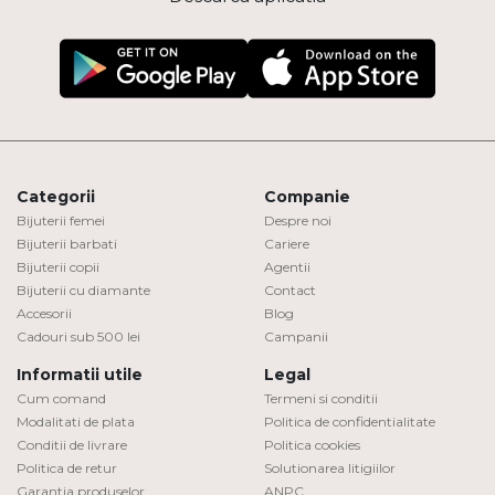
Categorii
Companie
Bijuterii femei
Despre noi
Bijuterii barbati
Cariere
Bijuterii copii
Agentii
Bijuterii cu diamante
Contact
Accesorii
Blog
Cadouri sub 500 lei
Campanii
Informatii utile
Legal
Cum comand
Termeni si conditii
Modalitati de plata
Politica de confidentialitate
Conditii de livrare
Politica cookies
Politica de retur
Solutionarea litigiilor
Garantia produselor
ANPC