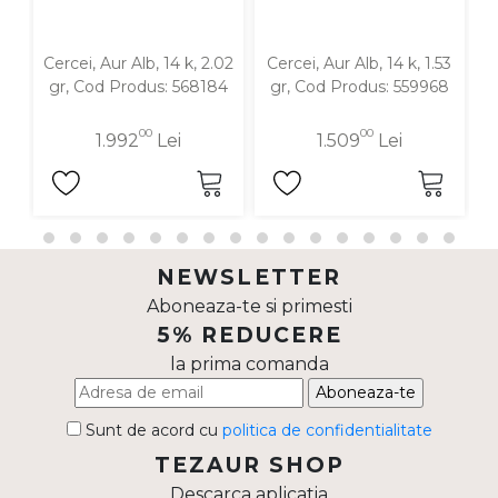
Cercei, Aur Alb, 14 k, 2.02
Cercei, Aur Alb, 14 k, 1.53
C
gr, Cod Produs: 568184
gr, Cod Produs: 559968
00
00
1.992
Lei
1.509
Lei
NEWSLETTER
Aboneaza-te si primesti
5% REDUCERE
la prima comanda
Aboneaza-te
Sunt de acord cu
politica de confidentialitate
TEZAUR SHOP
Descarca aplicatia