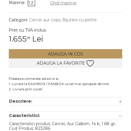
Mărime:
1.2
Ghid marime
DIAMANTE
Vezi toate
Categorii:
Cercei aur copii
,
Bijuterii cu pietre
Inele
Preț cu TVA inclus:
Cercei
1.655
Lei
99
Bratari
ADAUGA IN COS
Coliere
ADAUGA LA FAVORITE
Lanturi
Pandantive
Plaseaza comanda astazi si ai:
Accesorii
1. Livrare la EASYBOX / FANBOX-ul cel mai apropiat de tine
2. Livrare prin curier
TIP METAL
Descriere:
Aur galben
Caracteristici:
Aur alb
Caracteristici produs: Cercei, Aur Galben, 14 k, 1.68 gr,
Aur roz
Cod Produs: 823286