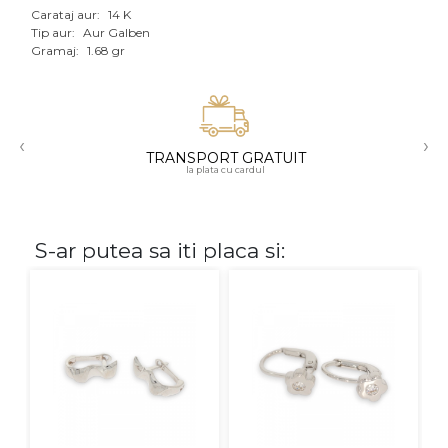
Carataj aur:
14 K
Aur mixt
Tip aur:
Aur Galben
Gramaj:
1.68 gr
CARATAJ
14K
‹
›
18K
TRANSPORT GRATUIT
la plata cu cardul
22K
PIATRA
S-ar putea sa iti placa si:
Fara pietre
Cu pietre
Diamante