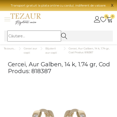
X
Transport gratuit la plata online cu cardul, indiferent de valoare.
BIJUTERII
0
0
Vezi toate bijuteriile
Vezi 
BIJUTERII FEMEI
Vezi toate
TIP 
Tezaurshop.ro
Cercei aur
Bijuterii
Cercei, Aur Galben, 14 k, 1.74 gr,
Inele
Aur
Cod Produs: 818387
copii
aur copii
Cercei
Aur
Cercei, Aur Galben, 14 k, 1.74 gr, Cod
Bratari
Aur
Produs: 818387
Coliere
Aur
Lanturi
CAR
Pandantive
14K
Accesorii
18K
BIJUTERII BARBATI
Vezi toate
22K