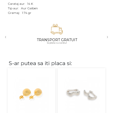
Carataj aur:
14 K
Aur mixt
Tip aur:
Aur Galben
Gramaj:
1.74 gr
CARATAJ
14K
‹
›
18K
TRANSPORT GRATUIT
la plata cu cardul
22K
PIATRA
S-ar putea sa iti placa si:
Fara pietre
Cu pietre
Diamante