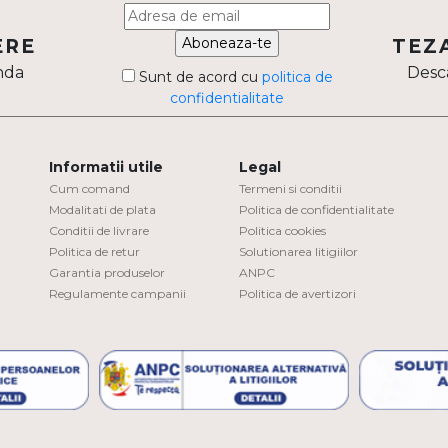
Aboneaza-te
ERE
TEZ
nda
Desca
Sunt de acord cu
politica de
confidentialitate
Informatii utile
Legal
Cum comand
Termeni si conditii
Modalitati de plata
Politica de confidentialitate
Conditii de livrare
Politica cookies
Politica de retur
Solutionarea litigiilor
Garantia produselor
ANPC
Regulamente campanii
Politica de avertizori