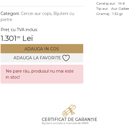
Carataj aur:
14 K
Vezi toate bijuteriile c
Tip aur:
Aur Galbe
RA
Categorii:
Cercei aur copii
,
Bijuterii cu
Gramaj:
1.32 gr
pietre
pietre
Preț cu TVA inclus:
mante
1.301
Lei
99
ADAUGA IN COS
ADAUGA LA FAVORITE
Ne pare rău, produsul nu mai este
in stoc!
CERTIFICAT DE GARANȚIE
bijuterii avizate și marcate de ANPC