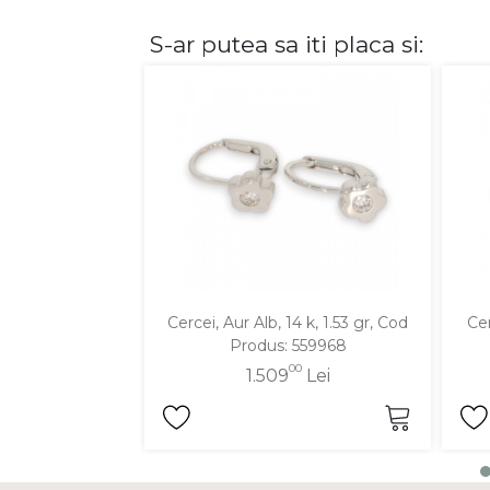
S-ar putea sa iti placa si:
DIAMANTE
Vezi toate
Inele
Cercei
Bratari
Coliere
Lanturi
Pandantive
Accesorii
Cercei, Aur Alb, 14 k, 1.53 gr, Cod
Cer
Produs: 559968
TIP METAL
00
1.509
Lei
Aur galben
Aur alb
Aur roz