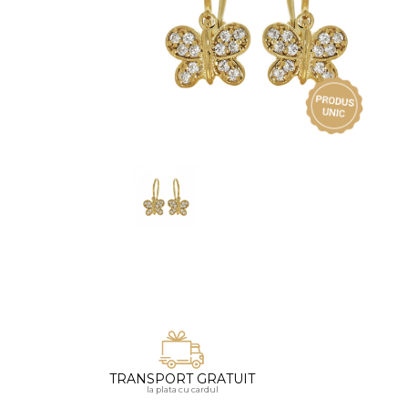
Vezi toate bijuteriile pentru femei
Inele
PIAT
Bratari
Cu 
Coliere
Dia
Lanturi
Pandantive
Accesorii
BIJUTERII COPII
Vezi toate
Inele
Cercei
Bratari
Coliere
Lanturi
TRANSPORT GRATUIT
la plata cu cardul
Pandantive