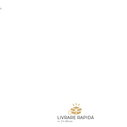
u diamante
n
LIVRARE RAPIDĂ
in 24-48 ore