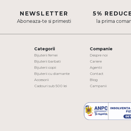
Aur mixt
NEWSLETTER
5% REDUC
CARATAJ
Aboneaza-te si primesti
la prima coma
14K
18K
Categorii
Companie
22K
Bijuterii femei
Despre noi
Bijuterii barbati
Cariere
PIATRA
Bijuterii copii
Agentii
Bijuterii cu diamante
Contact
Fara pietre
Accesorii
Blog
Cadouri sub 500 lei
Campanii
Cu pietre
Diamante