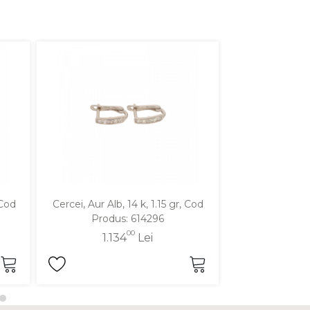
 Cod
Cercei, Aur Alb, 14 k, 1.15 gr, Cod
Cercei, Aur Galbe
Produs: 614296
Produ
00
1.134
Lei
1.3