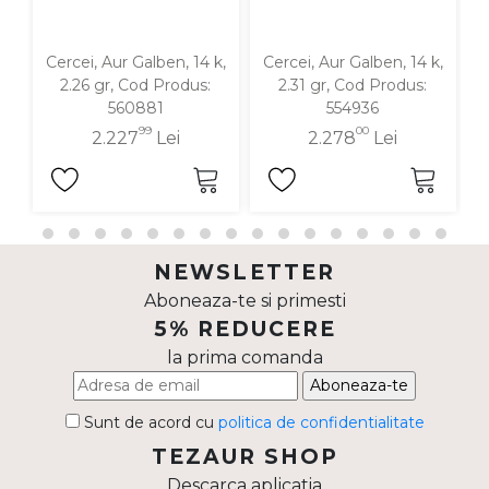
Cercei, Aur Galben, 14 k,
Cercei, Aur Galben, 14 k,
C
2.26 gr, Cod Produs:
2.31 gr, Cod Produs:
560881
554936
99
00
2.227
Lei
2.278
Lei
NEWSLETTER
Aboneaza-te si primesti
5% REDUCERE
la prima comanda
Aboneaza-te
Sunt de acord cu
politica de confidentialitate
TEZAUR SHOP
Descarca aplicatia