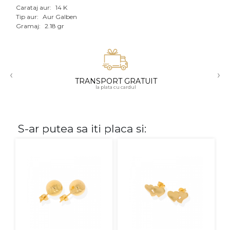
Carataj aur:
14 K
Aur mixt
Tip aur:
Aur Galben
Gramaj:
2.18 gr
CARATAJ
14K
‹
›
18K
TRANSPORT GRATUIT
la plata cu cardul
22K
PIATRA
S-ar putea sa iti placa si:
Fara pietre
Cu pietre
Diamante