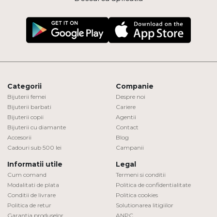
Categorii
Companie
Bijuterii femei
Despre noi
Bijuterii barbati
Cariere
Bijuterii copii
Agentii
Bijuterii cu diamante
Contact
Accesorii
Blog
Cadouri sub 500 lei
Campanii
Informatii utile
Legal
Cum comand
Termeni si conditii
Modalitati de plata
Politica de confidentialitate
Conditii de livrare
Politica cookies
Politica de retur
Solutionarea litigiilor
Garantia produselor
ANPC