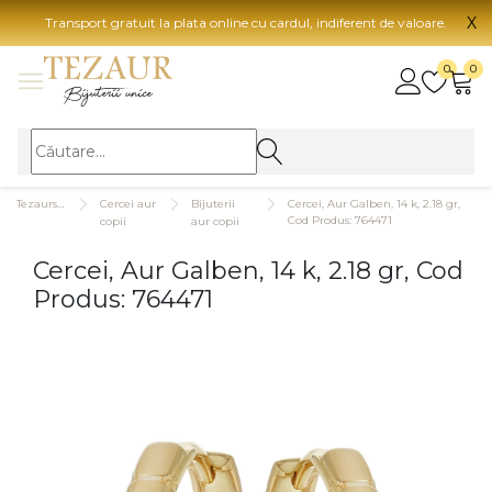
X
Transport gratuit la plata online cu cardul, indiferent de valoare.
BIJUTERII
0
0
Vezi toate bijuteriile
Vezi 
BIJUTERII FEMEI
Vezi toate
TIP 
Tezaurshop.ro
Cercei aur
Bijuterii
Cercei, Aur Galben, 14 k, 2.18 gr,
Inele
Aur
Cod Produs: 764471
copii
aur copii
Cercei
Aur
Cercei, Aur Galben, 14 k, 2.18 gr, Cod
Bratari
Aur
Produs: 764471
Coliere
Aur
Lanturi
CAR
Pandantive
14K
Accesorii
18K
BIJUTERII BARBATI
Vezi toate
22K