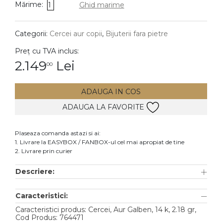
Mărime:
1
Ghid marime
DIAMANTE
Vezi toate
Categorii:
Cercei aur copii
,
Bijuterii fara pietre
Inele
Preț cu TVA inclus:
Cercei
2.149
Lei
00
Bratari
ADAUGA IN COS
Coliere
ADAUGA LA FAVORITE
Lanturi
Pandantive
Plaseaza comanda astazi si ai:
Accesorii
1. Livrare la EASYBOX / FANBOX-ul cel mai apropiat de tine
2. Livrare prin curier
TIP METAL
Descriere:
Aur galben
Caracteristici:
Aur alb
Caracteristici produs: Cercei, Aur Galben, 14 k, 2.18 gr,
Aur roz
Cod Produs: 764471