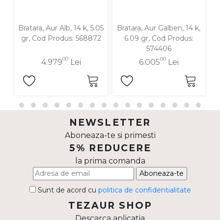
Bratara, Aur Alb, 14 k, 5.05
Bratara, Aur Galben, 14 k,
B
gr, Cod Produs: 568872
6.09 gr, Cod Produs:
574406
00
00
4.979
Lei
6.005
Lei
NEWSLETTER
Aboneaza-te si primesti
5% REDUCERE
la prima comanda
Aboneaza-te
Sunt de acord cu
politica de confidentialitate
TEZAUR SHOP
Descarca aplicatia