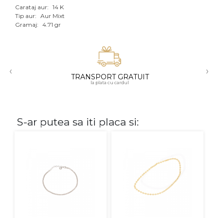
Carataj aur:
14 K
Aur mixt
Tip aur:
Aur Mixt
Gramaj:
4.71 gr
CARATAJ
14K
‹
›
18K
TRANSPORT GRATUIT
la plata cu cardul
22K
PIATRA
S-ar putea sa iti placa si:
Fara pietre
Cu pietre
Diamante