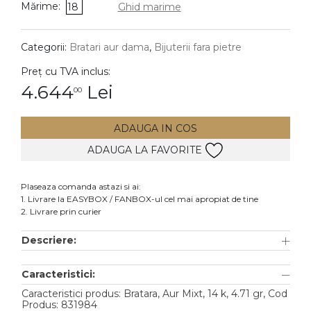
Mărime:
18
Ghid marime
DIAMANTE
Vezi toate
Categorii:
Bratari aur dama
,
Bijuterii fara pietre
Inele
Preț cu TVA inclus:
Cercei
4.644
Lei
00
Bratari
ADAUGA IN COS
Coliere
ADAUGA LA FAVORITE
Lanturi
Pandantive
Plaseaza comanda astazi si ai:
Accesorii
1. Livrare la EASYBOX / FANBOX-ul cel mai apropiat de tine
2. Livrare prin curier
TIP METAL
Descriere:
Aur galben
Caracteristici:
Aur alb
Caracteristici produs: Bratara, Aur Mixt, 14 k, 4.71 gr, Cod
Aur roz
Produs: 831984