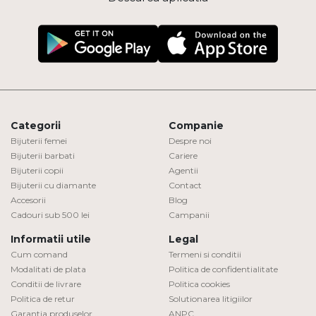
Categorii
Companie
Bijuterii femei
Despre noi
Bijuterii barbati
Cariere
Bijuterii copii
Agentii
Bijuterii cu diamante
Contact
Accesorii
Blog
Cadouri sub 500 lei
Campanii
Informatii utile
Legal
Cum comand
Termeni si conditii
Modalitati de plata
Politica de confidentialitate
Conditii de livrare
Politica cookies
Politica de retur
Solutionarea litigiilor
Garantia produselor
ANPC