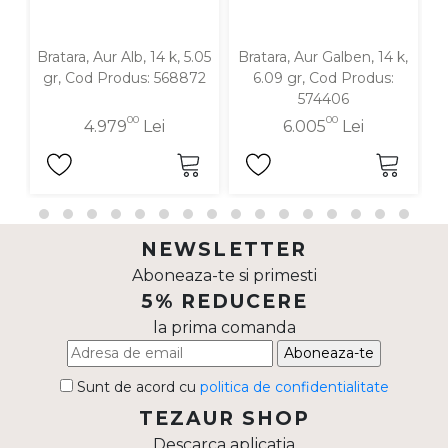
Bratara, Aur Alb, 14 k, 5.05
Bratara, Aur Galben, 14 k,
B
gr, Cod Produs: 568872
6.09 gr, Cod Produs:
574406
00
00
4.979
Lei
6.005
Lei
NEWSLETTER
Aboneaza-te si primesti
5% REDUCERE
la prima comanda
Aboneaza-te
Sunt de acord cu
politica de confidentialitate
TEZAUR SHOP
Descarca aplicatia