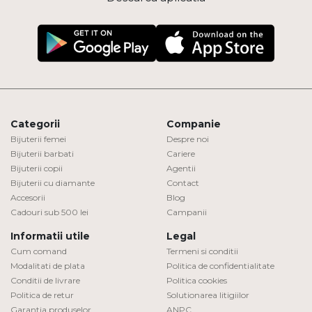
Categorii
Companie
Bijuterii femei
Despre noi
Bijuterii barbati
Cariere
Bijuterii copii
Agentii
Bijuterii cu diamante
Contact
Accesorii
Blog
Cadouri sub 500 lei
Campanii
Informatii utile
Legal
Cum comand
Termeni si conditii
Modalitati de plata
Politica de confidentialitate
Conditii de livrare
Politica cookies
Politica de retur
Solutionarea litigiilor
Garantia produselor
ANPC