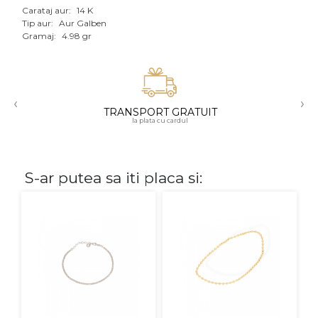
Carataj aur:
14 K
Aur mixt
Tip aur:
Aur Galben
Gramaj:
4.98 gr
CARATAJ
14K
‹
›
18K
TRANSPORT GRATUIT
la plata cu cardul
22K
PIATRA
S-ar putea sa iti placa si:
Fara pietre
Cu pietre
Diamante