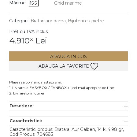
Mărime:
15.5
Ghid marime
DIAMANTE
Vezi toate
Categorii:
Bratari aur dama
,
Bijuterii cu pietre
Inele
Preț cu TVA inclus:
Cercei
4.910
Lei
00
Bratari
ADAUGA IN COS
Coliere
ADAUGA LA FAVORITE
Lanturi
Pandantive
Plaseaza comanda astazi si ai:
Accesorii
1. Livrare la EASYBOX / FANBOX-ul cel mai apropiat de tine
2. Livrare prin curier
TIP METAL
Descriere:
Aur galben
Caracteristici:
Aur alb
Caracteristici produs: Bratara, Aur Galben, 14 k, 4.98 gr,
Aur roz
Cod Produs: 704683