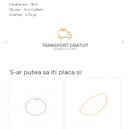
Carataj aur:
18 K
Aur mixt
Tip aur:
Aur Galben
Gramaj:
4.74 gr
CARATAJ
14K
‹
›
18K
TRANSPORT GRATUIT
la plata cu cardul
22K
PIATRA
S-ar putea sa iti placa si:
Fara pietre
Cu pietre
Diamante