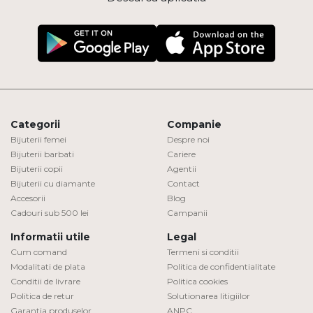
Categorii
Companie
Bijuterii femei
Despre noi
Bijuterii barbati
Cariere
Bijuterii copii
Agentii
Bijuterii cu diamante
Contact
Accesorii
Blog
Cadouri sub 500 lei
Campanii
Informatii utile
Legal
Cum comand
Termeni si conditii
Modalitati de plata
Politica de confidentialitate
Conditii de livrare
Politica cookies
Politica de retur
Solutionarea litigiilor
Garantia produselor
ANPC