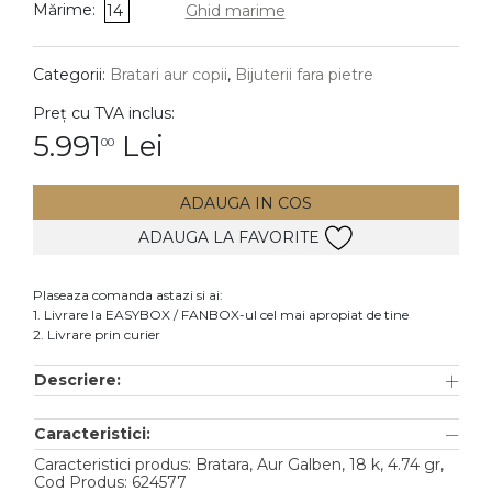
Mărime:
14
Ghid marime
DIAMANTE
Vezi toate
Categorii:
Bratari aur copii
,
Bijuterii fara pietre
Inele
Preț cu TVA inclus:
Cercei
5.991
Lei
00
Bratari
ADAUGA IN COS
Coliere
ADAUGA LA FAVORITE
Lanturi
Pandantive
Plaseaza comanda astazi si ai:
Accesorii
1. Livrare la EASYBOX / FANBOX-ul cel mai apropiat de tine
2. Livrare prin curier
TIP METAL
Descriere:
Aur galben
Caracteristici:
Aur alb
Caracteristici produs: Bratara, Aur Galben, 18 k, 4.74 gr,
Aur roz
Cod Produs: 624577