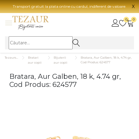
X
Transport gratuit la plata online cu cardul, indiferent de valoare.
BIJUTERII
0
0
Vezi toate bijuteriile
Vezi 
BIJUTERII FEMEI
Vezi toate
TIP 
Tezaurshop.ro
Bratari
Bijuterii
Bratara, Aur Galben, 18 k, 4.74 gr,
Inele
Aur
Cod Produs: 624577
aur copii
aur copii
Cercei
Aur
Bratara, Aur Galben, 18 k, 4.74 gr,
Bratari
Aur
Cod Produs: 624577
Coliere
Aur
Lanturi
CAR
Pandantive
14K
Accesorii
18K
BIJUTERII BARBATI
Vezi toate
22K