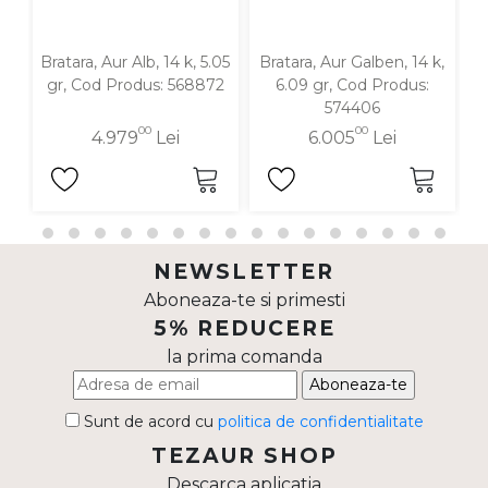
Bratara, Aur Alb, 14 k, 5.05
Bratara, Aur Galben, 14 k,
B
gr, Cod Produs: 568872
6.09 gr, Cod Produs:
574406
00
00
4.979
Lei
6.005
Lei
NEWSLETTER
Aboneaza-te si primesti
5% REDUCERE
la prima comanda
Aboneaza-te
Sunt de acord cu
politica de confidentialitate
TEZAUR SHOP
Descarca aplicatia