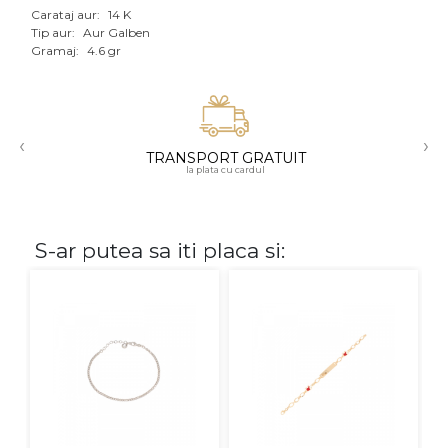
Carataj aur:
14 K
Aur mixt
Tip aur:
Aur Galben
Gramaj:
4.6 gr
CARATAJ
14K
‹
›
18K
TRANSPORT GRATUIT
la plata cu cardul
22K
PIATRA
S-ar putea sa iti placa si:
Fara pietre
Cu pietre
Diamante