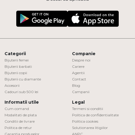
Categorii
Companie
Bijuterii femei
Despre noi
Bijuterii barbati
Cariere
Bijuterii copii
Agentii
Bijuterii cu diamante
Contact
Accesorii
Blog
Cadouri sub 500 lei
Campanii
Informatii utile
Legal
Cum comand
Termeni si conditii
Modalitati de plata
Politica de confidentialitate
Conditii de livrare
Politica cookies
Politica de retur
Solutionarea litigiilor
Garantia produselor
ANPC