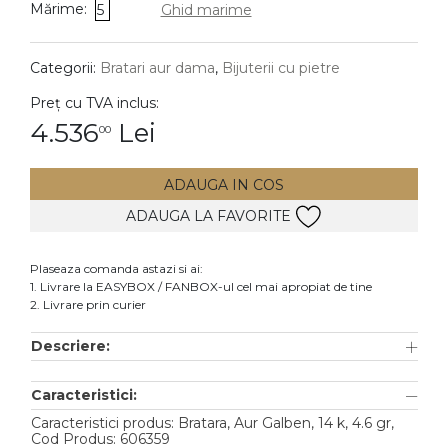
Mărime:
5
Ghid marime
DIAMANTE
Vezi toate
Categorii:
Bratari aur dama
,
Bijuterii cu pietre
Inele
Preț cu TVA inclus:
Cercei
4.536
Lei
00
Bratari
ADAUGA IN COS
Coliere
ADAUGA LA FAVORITE
Lanturi
Pandantive
Plaseaza comanda astazi si ai:
Accesorii
1. Livrare la EASYBOX / FANBOX-ul cel mai apropiat de tine
2. Livrare prin curier
TIP METAL
Descriere:
Aur galben
Caracteristici:
Aur alb
Caracteristici produs: Bratara, Aur Galben, 14 k, 4.6 gr,
Aur roz
Cod Produs: 606359