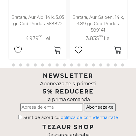
Bratara, Aur Alb, 14 k, 5.05
Bratara, Aur Galben, 14 k,
B
gr, Cod Produs: 568872
3.89 gr, Cod Produs:
589141
00
99
4.979
Lei
3.835
Lei
NEWSLETTER
Aboneaza-te si primesti
5% REDUCERE
la prima comanda
Aboneaza-te
Sunt de acord cu
politica de confidentialitate
TEZAUR SHOP
Descarca aplicatia