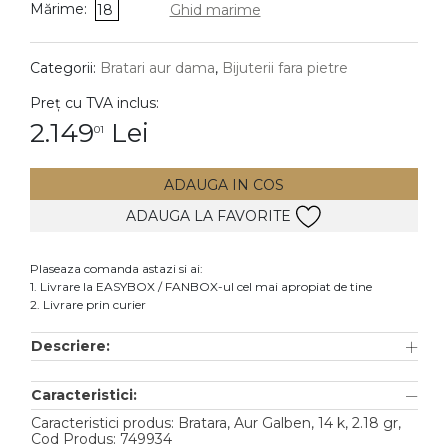
Mărime:
18
Ghid marime
DIAMANTE
Vezi toate
Categorii:
Bratari aur dama
,
Bijuterii fara pietre
Inele
Preț cu TVA inclus:
Cercei
2.149
Lei
01
Bratari
ADAUGA IN COS
Coliere
ADAUGA LA FAVORITE
Lanturi
Pandantive
Plaseaza comanda astazi si ai:
Accesorii
1. Livrare la EASYBOX / FANBOX-ul cel mai apropiat de tine
2. Livrare prin curier
TIP METAL
Descriere:
Aur galben
Caracteristici:
Aur alb
Caracteristici produs: Bratara, Aur Galben, 14 k, 2.18 gr,
Aur roz
Cod Produs: 749934