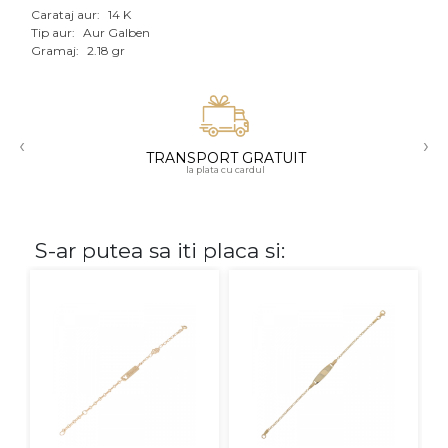
Carataj aur:
14 K
Aur mixt
Tip aur:
Aur Galben
Gramaj:
2.18 gr
CARATAJ
14K
‹
›
18K
TRANSPORT GRATUIT
la plata cu cardul
22K
PIATRA
S-ar putea sa iti placa si:
Fara pietre
Cu pietre
Diamante