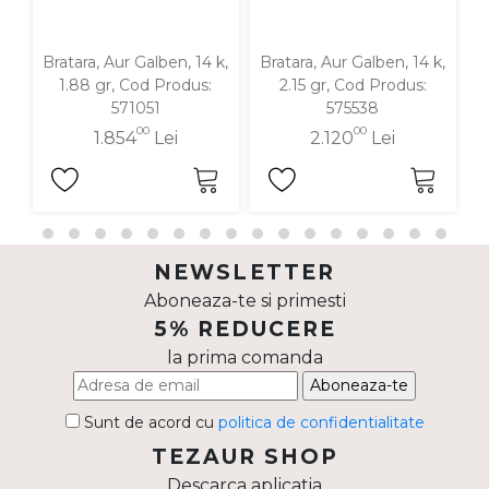
Bratara, Aur Galben, 14 k,
Bratara, Aur Galben, 14 k,
Br
1.88 gr, Cod Produs:
2.15 gr, Cod Produs:
571051
575538
00
00
1.854
Lei
2.120
Lei
NEWSLETTER
Aboneaza-te si primesti
5% REDUCERE
la prima comanda
Aboneaza-te
Sunt de acord cu
politica de confidentialitate
TEZAUR SHOP
Descarca aplicatia