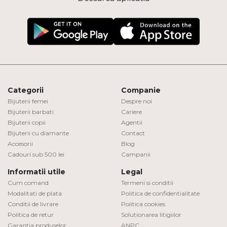
Categorii
Companie
Bijuterii femei
Despre noi
Bijuterii barbati
Cariere
Bijuterii copii
Agentii
Bijuterii cu diamante
Contact
Accesorii
Blog
Cadouri sub 500 lei
Campanii
Informatii utile
Legal
Cum comand
Termeni si conditii
Modalitati de plata
Politica de confidentialitate
Conditii de livrare
Politica cookies
Politica de retur
Solutionarea litigiilor
Garantia produselor
ANPC