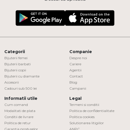
Categorii
Companie
Bijuterii femei
Despre noi
Bijuterii barbati
Cariere
Bijuterii copii
Agentii
Bijuterii cu diamante
Contact
Accesorii
Blog
Cadouri sub 500 lei
Campanii
Informatii utile
Legal
Cum comand
Termeni si conditii
Modalitati de plata
Politica de confidentialitate
Conditii de livrare
Politica cookies
Politica de retur
Solutionarea litigiilor
Garantia produselor
ANPC