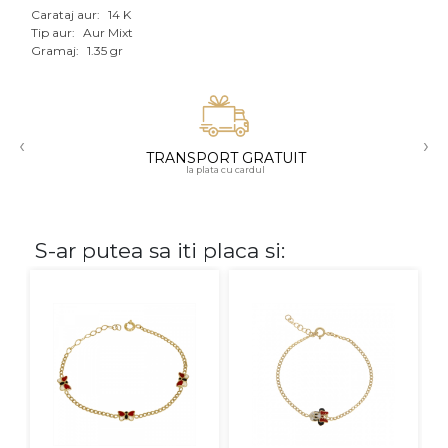
Carataj aur:
14 K
Aur mixt
Tip aur:
Aur Mixt
Gramaj:
1.35 gr
CARATAJ
14K
‹
›
18K
TRANSPORT GRATUIT
la plata cu cardul
22K
PIATRA
S-ar putea sa iti placa si:
Fara pietre
Cu pietre
Diamante