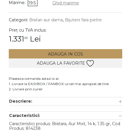
Mărime:
19.5
Ghid marime
DIAMANTE
Vezi toate
Categorii:
Bratari aur dama
,
Bijuterii fara pietre
Inele
Preț cu TVA inclus:
Cercei
1.331
Lei
00
Bratari
ADAUGA IN COS
Coliere
ADAUGA LA FAVORITE
Lanturi
Pandantive
Plaseaza comanda astazi si ai:
Accesorii
1. Livrare la EASYBOX / FANBOX-ul cel mai apropiat de tine
2. Livrare prin curier
TIP METAL
Descriere:
Aur galben
Caracteristici:
Aur alb
Caracteristici produs: Bratara, Aur Mixt, 14 k, 1.35 gr, Cod
Aur roz
Produs: 814238