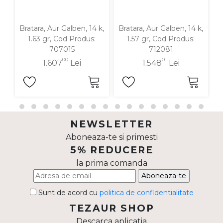
Bratara, Aur Galben, 14 k,
Bratara, Aur Galben, 14 k,
B
1.63 gr, Cod Produs:
1.57 gr, Cod Produs:
707015
712081
00
01
1.607
Lei
1.548
Lei
NEWSLETTER
Aboneaza-te si primesti
5% REDUCERE
la prima comanda
Aboneaza-te
Sunt de acord cu
politica de confidentialitate
TEZAUR SHOP
Descarca aplicatia