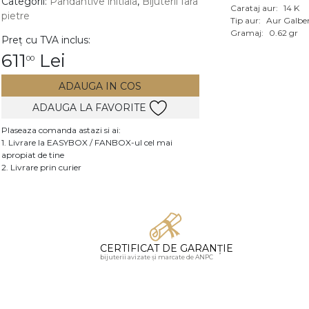
Categorii:
Pandantive initiala
,
Bijuterii fara
Carataj aur:
14 K
pietre
Vezi toate bijuteriile c
Tip aur:
Aur Galbe
RA
Gramaj:
0.62 gr
Preț cu TVA inclus:
611
Lei
00
pietre
mante
ADAUGA IN COS
ADAUGA LA FAVORITE
Plaseaza comanda astazi si ai:
1. Livrare la EASYBOX / FANBOX-ul cel mai
apropiat de tine
2. Livrare prin curier
CERTIFICAT DE GARANȚIE
bijuterii avizate și marcate de ANPC