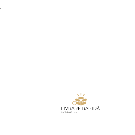
u diamante
n
LIVRARE RAPIDĂ
in 24-48 ore