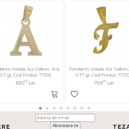
ntiv Initiala, Aur Galben, 14 k,
Pandantiv Initiala, Aur Galben, 
0.7 gr, Cod Produs: 711516
0.77 gr, Cod Produs: 7173
01
00
690
Lei
759
Lei
Aboneaza-te
ERE
TEZ