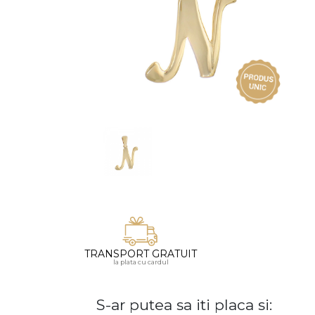
Vezi toate bijuteriile pentru femei
Inele
PIAT
Bratari
Cu 
Coliere
Dia
Lanturi
Pandantive
Accesorii
BIJUTERII COPII
Vezi toate
Inele
Cercei
Bratari
TRANSPORT GRATUIT
la plata cu cardul
Coliere
Lanturi
S-ar putea sa iti placa si:
Pandantive