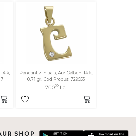
14 k,
Pandantiv Initiala, Aur Galben, 14 k,
Pandantiv Initial
07
0.71 gr, Cod Produs: 729553
0.8 gr, Cod
00
700
Lei
78
AUR SHOP