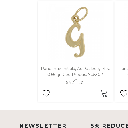
DIAMANTE
Vezi toate
Inele
Cercei
Bratari
Coliere
Lanturi
Pandantiv Initiala, Aur Galben, 14 k,
Panda
Pandantive
0.55 gr, Cod Produs: 705302
Accesorii
01
542
Lei
TIP METAL
Aur galben
Aur alb
NEWSLETTER
5% REDUC
Aur roz