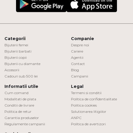
Categorii
Companie
Bijuterii femei
Despre noi
Bijuterii barbati
Cariere
Bijuterii copii
Agentii
Bijuterii cu diamante
Contact
Accesorii
Blog
Cadouri sub 500 lei
Campanii
Informatii utile
Legal
Cum comand
Termeni si conditii
Modalitati de plata
Politica de confidentialitate
Conditii de livrare
Politica cookies
Politica de retur
Solutionarea litigiilor
Garantia produselor
ANPC
Regulamente campanii
Politica de avertizori