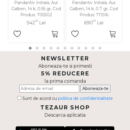
Pandantiv Initiala, Aur
Pandantiv Initiala, Aur
Galben, 14 k, 0.55 gr, Cod
Galben, 14 k, 0.7 gr, Cod
G
Produs: 705302
Produs: 711516
01
01
542
Lei
690
Lei
NEWSLETTER
Aboneaza-te si primesti
5% REDUCERE
la prima comanda
Aboneaza-te
Sunt de acord cu
politica de confidentialitate
TEZAUR SHOP
Descarca aplicatia