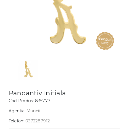
Inele
PIAT
Bratari
Cu 
Coliere
Dia
Lanturi
Pandantive
Accesorii
BIJUTERII COPII
Vezi toate
Inele
Cercei
Pandantiv Initiala
Bratari
Cod Produs:
835777
Coliere
Agentia:
Muncii
Lanturi
Telefon:
0372287912
Pandantive