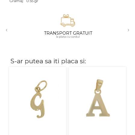
Gramaj:
0.55 gr
Aur mixt
CARATAJ
‹
›
TRANSPORT GRATUIT
14K
la plata cu cardul
18K
22K
S-ar putea sa iti placa si:
PIATRA
Fara pietre
Cu pietre
Diamante