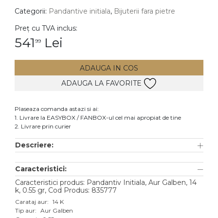
Categorii:
Pandantive initiala
,
Bijuterii fara pietre
DIAMANTE
Vezi toate
Preț cu TVA inclus:
541
Lei
99
Inele
Cercei
ADAUGA IN COS
Bratari
ADAUGA LA FAVORITE
Coliere
Lanturi
Plaseaza comanda astazi si ai:
1. Livrare la EASYBOX / FANBOX-ul cel mai apropiat de tine
Pandantive
2. Livrare prin curier
Accesorii
Descriere:
TIP METAL
Caracteristici:
Aur galben
Caracteristici produs: Pandantiv Initiala, Aur Galben, 14
k, 0.55 gr, Cod Produs: 835777
Aur alb
Carataj aur:
14 K
Tip aur:
Aur Galben
Aur roz