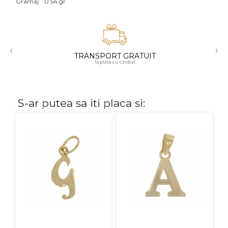
Gramaj:
0.54 gr
Aur mixt
CARATAJ
‹
›
TRANSPORT GRATUIT
14K
la plata cu cardul
18K
22K
S-ar putea sa iti placa si:
PIATRA
Fara pietre
Cu pietre
Diamante