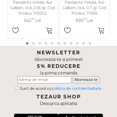
Pandantiv Initiala, Aur
Pandantiv Initiala, Aur
Galben, 14 k, 0.55 gr, Cod
Galben, 14 k, 0.7 gr, Cod
G
Produs: 705302
Produs: 711516
01
01
542
Lei
690
Lei
NEWSLETTER
Aboneaza-te si primesti
5% REDUCERE
la prima comanda
Aboneaza-te
Sunt de acord cu
politica de confidentialitate
TEZAUR SHOP
Descarca aplicatia