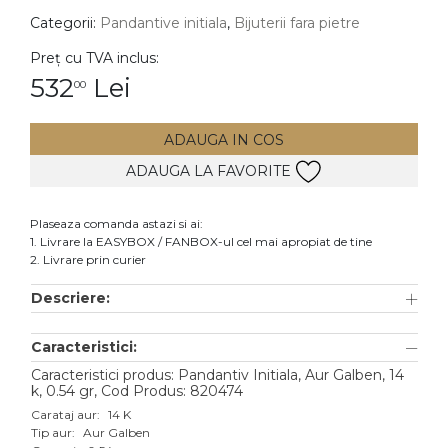
Categorii:
Pandantive initiala
,
Bijuterii fara pietre
DIAMANTE
Vezi toate
Preț cu TVA inclus:
532
Lei
00
Inele
Cercei
ADAUGA IN COS
Bratari
ADAUGA LA FAVORITE
Coliere
Lanturi
Plaseaza comanda astazi si ai:
1. Livrare la EASYBOX / FANBOX-ul cel mai apropiat de tine
Pandantive
2. Livrare prin curier
Accesorii
Descriere:
TIP METAL
Caracteristici:
Aur galben
Caracteristici produs: Pandantiv Initiala, Aur Galben, 14
k, 0.54 gr, Cod Produs: 820474
Aur alb
Carataj aur:
14 K
Tip aur:
Aur Galben
Aur roz