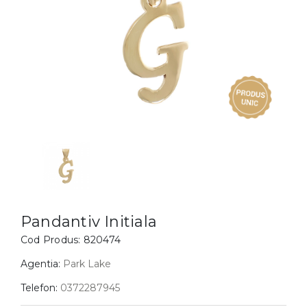
Inele
PIAT
Bratari
Cu 
Coliere
Dia
Lanturi
Pandantive
Accesorii
BIJUTERII COPII
Vezi toate
Inele
Cercei
Pandantiv Initiala
Bratari
Cod Produs:
820474
Coliere
Agentia:
Park Lake
Lanturi
Telefon:
0372287945
Pandantive