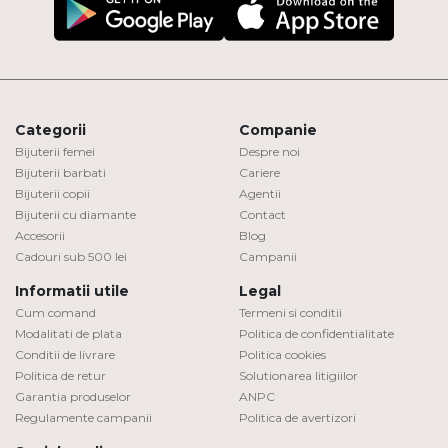
Categorii
Companie
Bijuterii femei
Despre noi
Bijuterii barbati
Cariere
Bijuterii copii
Agentii
Bijuterii cu diamante
Contact
Accesorii
Blog
Cadouri sub 500 lei
Campanii
Informatii utile
Legal
Cum comand
Termeni si conditii
Modalitati de plata
Politica de confidentialitate
Conditii de livrare
Politica cookies
Politica de retur
Solutionarea litigiilor
Garantia produselor
ANPC
Regulamente campanii
Politica de avertizori