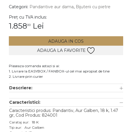
Categorii:
Pandantive aur dama
,
Bijuterii cu pietre
DIAMANTE
Vezi toate
Preț cu TVA inclus:
1.858
Lei
00
Inele
Cercei
ADAUGA IN COS
Bratari
ADAUGA LA FAVORITE
Coliere
Lanturi
Plaseaza comanda astazi si ai:
1. Livrare la EASYBOX / FANBOX-ul cel mai apropiat de tine
Pandantive
2. Livrare prin curier
Accesorii
Descriere:
TIP METAL
Caracteristici:
Aur galben
Caracteristici produs: Pandantiv, Aur Galben, 18 k, 1.47
gr, Cod Produs: 824001
Aur alb
Carataj aur:
18 K
Tip aur:
Aur Galben
Aur roz