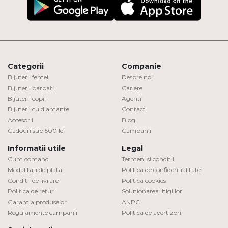
Categorii
Companie
Bijuterii femei
Despre noi
Bijuterii barbati
Cariere
Bijuterii copii
Agentii
Bijuterii cu diamante
Contact
Accesorii
Blog
Cadouri sub 500 lei
Campanii
Informatii utile
Legal
Cum comand
Termeni si conditii
Modalitati de plata
Politica de confidentialitate
Conditii de livrare
Politica cookies
Politica de retur
Solutionarea litigiilor
Garantia produselor
ANPC
Regulamente campanii
Politica de avertizori