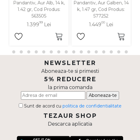
Pandantiv, Aur Alb, 14 k,
Pandantiv, Aur Galben, 14
P
1.42 gr, Cod Produs:
k, 1.47 gr, Cod Produs:
563505
577252
99
00
1.399
Lei
1.449
Lei
NEWSLETTER
Aboneaza-te si primesti
5% REDUCERE
la prima comanda
Aboneaza-te
Sunt de acord cu
politica de confidentialitate
TEZAUR SHOP
Descarca aplicatia