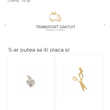
Gramaj:
1.47 gr
Aur mixt
CARATAJ
‹
›
TRANSPORT GRATUIT
14K
la plata cu cardul
18K
22K
S-ar putea sa iti placa si:
PIATRA
Fara pietre
Cu pietre
Diamante