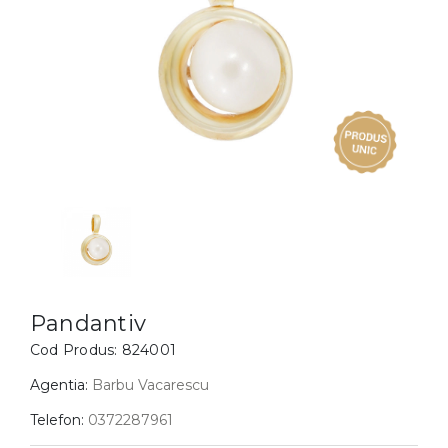
Inele
PIAT
Bratari
Cu 
Coliere
Dia
Lanturi
Pandantive
Accesorii
BIJUTERII COPII
Vezi toate
Inele
Cercei
Pandantiv
Bratari
Cod Produs:
824001
Coliere
Agentia:
Barbu Vacarescu
Lanturi
Telefon:
0372287961
Pandantive