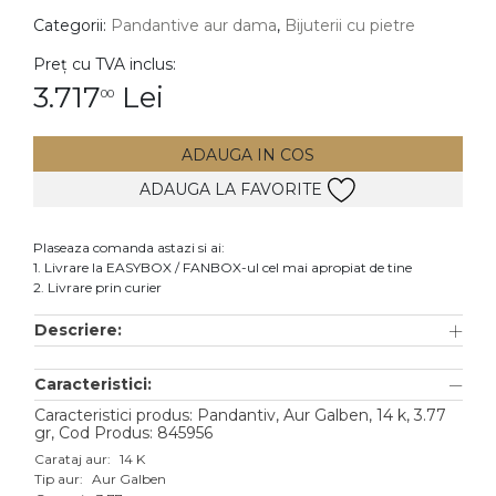
Categorii:
Pandantive aur dama
,
Bijuterii cu pietre
DIAMANTE
Vezi toate
Preț cu TVA inclus:
3.717
Lei
00
Inele
Cercei
ADAUGA IN COS
Bratari
ADAUGA LA FAVORITE
Coliere
Lanturi
Plaseaza comanda astazi si ai:
1. Livrare la EASYBOX / FANBOX-ul cel mai apropiat de tine
Pandantive
2. Livrare prin curier
Accesorii
Descriere:
TIP METAL
Caracteristici:
Aur galben
Caracteristici produs: Pandantiv, Aur Galben, 14 k, 3.77
gr, Cod Produs: 845956
Aur alb
Carataj aur:
14 K
Tip aur:
Aur Galben
Aur roz