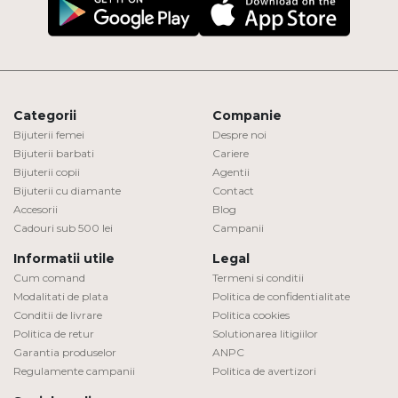
Categorii
Companie
Bijuterii femei
Despre noi
Bijuterii barbati
Cariere
Bijuterii copii
Agentii
Bijuterii cu diamante
Contact
Accesorii
Blog
Cadouri sub 500 lei
Campanii
Informatii utile
Legal
Cum comand
Termeni si conditii
Modalitati de plata
Politica de confidentialitate
Conditii de livrare
Politica cookies
Politica de retur
Solutionarea litigiilor
Garantia produselor
ANPC
Regulamente campanii
Politica de avertizori