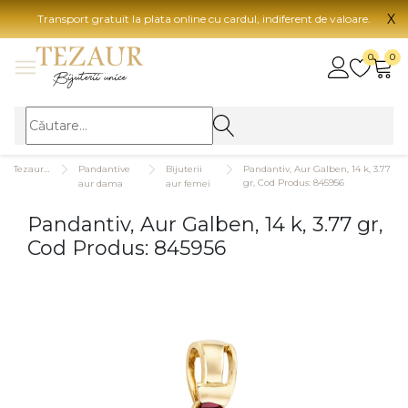
X
Transport gratuit la plata online cu cardul, indiferent de valoare.
BIJUTERII
0
0
Vezi toate bijuteriile
Vezi 
BIJUTERII FEMEI
Vezi toate
TIP 
Tezaurshop.ro
Pandantive
Bijuterii
Pandantiv, Aur Galben, 14 k, 3.77
Inele
Aur
gr, Cod Produs: 845956
aur dama
aur femei
Cercei
Aur
Pandantiv, Aur Galben, 14 k, 3.77 gr,
Bratari
Aur
Cod Produs: 845956
Coliere
Aur
Lanturi
CAR
Pandantive
14K
Accesorii
18K
BIJUTERII BARBATI
Vezi toate
22K