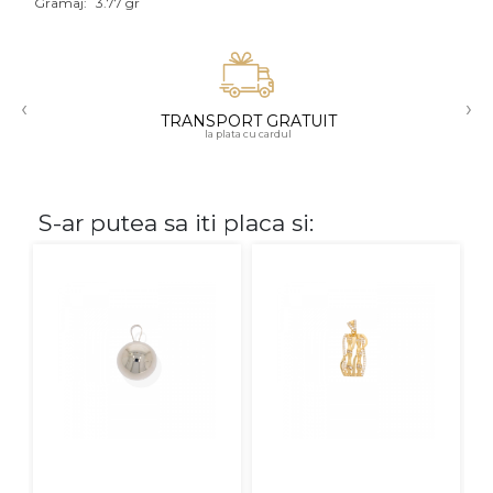
Gramaj:
3.77 gr
Aur mixt
CARATAJ
‹
›
TRANSPORT GRATUIT
14K
la plata cu cardul
18K
22K
S-ar putea sa iti placa si:
PIATRA
Fara pietre
Cu pietre
Diamante