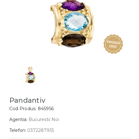
Inele
PIAT
Bratari
Cu 
Coliere
Dia
Lanturi
Pandantive
Accesorii
BIJUTERII COPII
Vezi toate
Inele
Cercei
Pandantiv
Bratari
Cod Produs:
845956
Coliere
Agentia:
Bucurestii Noi
Lanturi
Telefon:
0372287935
Pandantive