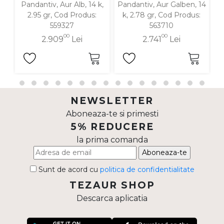
Pandantiv, Aur Alb, 14 k,
Pandantiv, Aur Galben, 14
P
2.95 gr, Cod Produs:
k, 2.78 gr, Cod Produs:
559327
563710
00
00
2.909
Lei
2.741
Lei
NEWSLETTER
Aboneaza-te si primesti
5% REDUCERE
la prima comanda
Aboneaza-te
Sunt de acord cu
politica de confidentialitate
TEZAUR SHOP
Descarca aplicatia