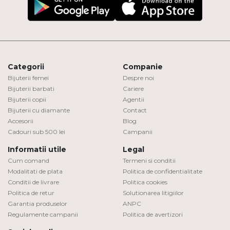
Categorii
Companie
Bijuterii femei
Despre noi
Bijuterii barbati
Cariere
Bijuterii copii
Agentii
Bijuterii cu diamante
Contact
Accesorii
Blog
Cadouri sub 500 lei
Campanii
Informatii utile
Legal
Cum comand
Termeni si conditii
Modalitati de plata
Politica de confidentialitate
Conditii de livrare
Politica cookies
Politica de retur
Solutionarea litigiilor
Garantia produselor
ANPC
Regulamente campanii
Politica de avertizori