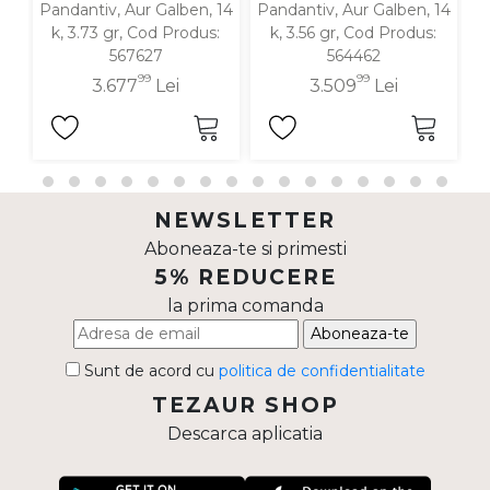
Pandantiv, Aur Galben, 14
Pandantiv, Aur Galben, 14
P
k, 3.73 gr, Cod Produs:
k, 3.56 gr, Cod Produs:
567627
564462
99
99
3.677
Lei
3.509
Lei
NEWSLETTER
Aboneaza-te si primesti
5% REDUCERE
la prima comanda
Aboneaza-te
Sunt de acord cu
politica de confidentialitate
TEZAUR SHOP
Descarca aplicatia