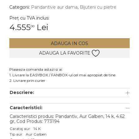
Categorii:
Pandantive aur dama
,
Bijuterii cu pietre
DIAMANTE
Vezi toate
Preț cu TVA inclus:
4.555
Lei
00
Inele
Cercei
ADAUGA IN COS
Bratari
ADAUGA LA FAVORITE
Coliere
Lanturi
Plaseaza comanda astazi si ai:
1. Livrare la EASYBOX / FANBOX-ul cel mai apropiat de tine
Pandantive
2. Livrare prin curier
Accesorii
Descriere:
TIP METAL
Caracteristici:
Aur galben
Caracteristici produs: Pandantiv, Aur Galben, 14 k, 4.62
gr, Cod Produs: 773194
Aur alb
Carataj aur:
14 K
Tip aur:
Aur Galben
Aur roz