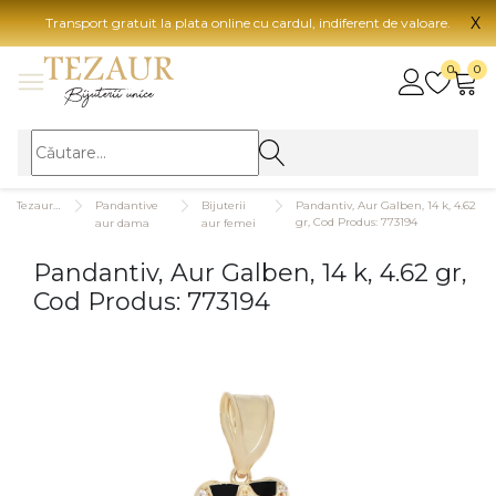
X
Transport gratuit la plata online cu cardul, indiferent de valoare.
BIJUTERII
0
0
Vezi toate bijuteriile
Vezi 
BIJUTERII FEMEI
Vezi toate
TIP 
Tezaurshop.ro
Pandantive
Bijuterii
Pandantiv, Aur Galben, 14 k, 4.62
Inele
Aur
gr, Cod Produs: 773194
aur dama
aur femei
Cercei
Aur
Pandantiv, Aur Galben, 14 k, 4.62 gr,
Bratari
Aur
Cod Produs: 773194
Coliere
Aur
Lanturi
CAR
Pandantive
14K
Accesorii
18K
BIJUTERII BARBATI
Vezi toate
22K