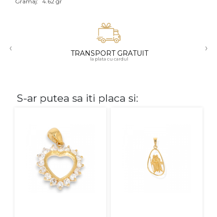
Gramaj:
4.62 gr
Aur mixt
CARATAJ
‹
›
TRANSPORT GRATUIT
14K
la plata cu cardul
18K
22K
S-ar putea sa iti placa si:
PIATRA
Fara pietre
Cu pietre
Diamante