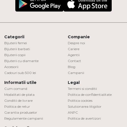
Categorii
Companie
Bijuterii femei
Despre noi
Bijuterii barbati
Cariere
Bijuterii copii
Agentii
Bijuterii cu diamante
Contact
Accesorii
Blog
Cadouri sub 500 lei
Campanii
Informatii utile
Legal
Cum comand
Termeni si conditii
Modalitati de plata
Politica de confidentialitate
Conditii de livrare
Politica cookies
Politica de retur
Solutionarea litigiilor
Garantia produselor
ANPC
Regulamente campanii
Politica de avertizori