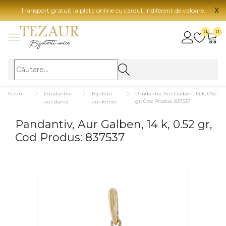
X
Transport gratuit la plata online cu cardul, indiferent de valoare.
BIJUTERII
0
0
Vezi toate bijuteriile
Vezi 
BIJUTERII FEMEI
Vezi toate
TIP 
Tezaurshop.ro
Pandantive
Bijuterii
Pandantiv, Aur Galben, 14 k, 0.52
Inele
Aur
gr, Cod Produs: 837537
aur dama
aur femei
Cercei
Aur
Pandantiv, Aur Galben, 14 k, 0.52 gr,
Bratari
Aur
Cod Produs: 837537
Coliere
Aur
Lanturi
CAR
Pandantive
14K
Accesorii
18K
BIJUTERII BARBATI
Vezi toate
22K