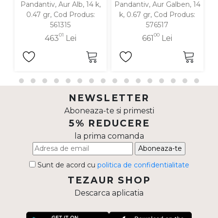
Pandantiv, Aur Alb, 14 k,
Pandantiv, Aur Galben, 14
P
0.47 gr, Cod Produs:
k, 0.67 gr, Cod Produs:
561315
576517
01
00
463
Lei
661
Lei
NEWSLETTER
Aboneaza-te si primesti
5% REDUCERE
la prima comanda
Aboneaza-te
Sunt de acord cu
politica de confidentialitate
TEZAUR SHOP
Descarca aplicatia