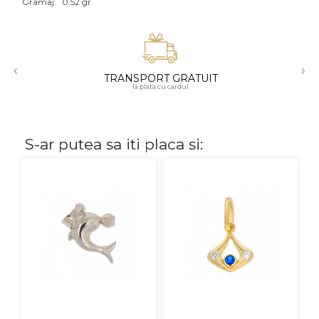
Gramaj:
0.52 gr
Aur mixt
CARATAJ
‹
›
TRANSPORT GRATUIT
14K
la plata cu cardul
18K
22K
S-ar putea sa iti placa si:
PIATRA
Fara pietre
Cu pietre
Diamante