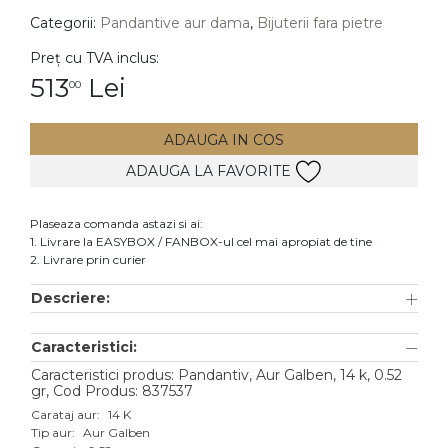
Categorii:
Pandantive aur dama
,
Bijuterii fara pietre
DIAMANTE
Vezi toate
Preț cu TVA inclus:
513
Lei
00
Inele
Cercei
ADAUGA IN COS
Bratari
ADAUGA LA FAVORITE
Coliere
Lanturi
Plaseaza comanda astazi si ai:
1. Livrare la EASYBOX / FANBOX-ul cel mai apropiat de tine
Pandantive
2. Livrare prin curier
Accesorii
Descriere:
TIP METAL
Caracteristici:
Aur galben
Caracteristici produs: Pandantiv, Aur Galben, 14 k, 0.52
gr, Cod Produs: 837537
Aur alb
Carataj aur:
14 K
Tip aur:
Aur Galben
Aur roz