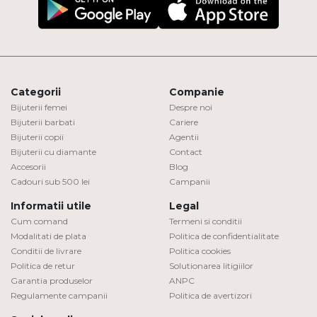
Categorii
Companie
Bijuterii femei
Despre noi
Bijuterii barbati
Cariere
Bijuterii copii
Agentii
Bijuterii cu diamante
Contact
Accesorii
Blog
Cadouri sub 500 lei
Campanii
Informatii utile
Legal
Cum comand
Termeni si conditii
Modalitati de plata
Politica de confidentialitate
Conditii de livrare
Politica cookies
Politica de retur
Solutionarea litigiilor
Garantia produselor
ANPC
Regulamente campanii
Politica de avertizori