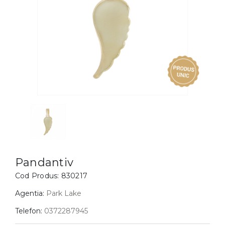
Inele
PIAT
Bratari
Cu 
Coliere
Dia
Lanturi
Pandantive
Accesorii
BIJUTERII COPII
Vezi toate
Inele
Cercei
Pandantiv
Bratari
Cod Produs:
830217
Coliere
Agentia:
Park Lake
Lanturi
Telefon:
0372287945
Pandantive