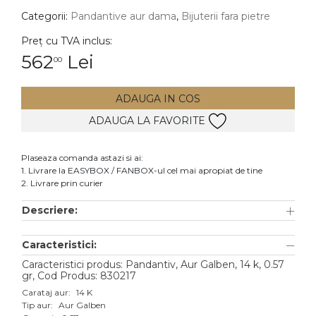
Categorii:
Pandantive aur dama
,
Bijuterii fara pietre
DIAMANTE
Vezi toate
Preț cu TVA inclus:
562
Lei
00
Inele
Cercei
ADAUGA IN COS
Bratari
ADAUGA LA FAVORITE
Coliere
Lanturi
Plaseaza comanda astazi si ai:
1. Livrare la EASYBOX / FANBOX-ul cel mai apropiat de tine
Pandantive
2. Livrare prin curier
Accesorii
Descriere:
TIP METAL
Caracteristici:
Aur galben
Caracteristici produs: Pandantiv, Aur Galben, 14 k, 0.57
gr, Cod Produs: 830217
Aur alb
Carataj aur:
14 K
Tip aur:
Aur Galben
Aur roz