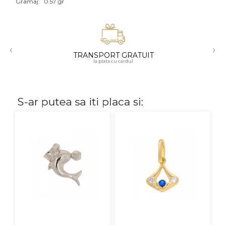
Gramaj:
0.57 gr
Aur mixt
CARATAJ
‹
›
TRANSPORT GRATUIT
14K
la plata cu cardul
18K
22K
S-ar putea sa iti placa si:
PIATRA
Fara pietre
Cu pietre
Diamante