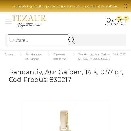
X
Transport gratuit la plata online cu cardul, indiferent de valoare.
BIJUTERII
0
0
Vezi toate bijuteriile
Vezi 
BIJUTERII FEMEI
Vezi toate
TIP 
Tezaurshop.ro
Pandantive
Bijuterii
Pandantiv, Aur Galben, 14 k, 0.57
Inele
Aur
gr, Cod Produs: 830217
aur dama
aur femei
Cercei
Aur
Pandantiv, Aur Galben, 14 k, 0.57 gr,
Bratari
Aur
Cod Produs: 830217
Coliere
Aur
Lanturi
CAR
Pandantive
14K
Accesorii
18K
BIJUTERII BARBATI
Vezi toate
22K