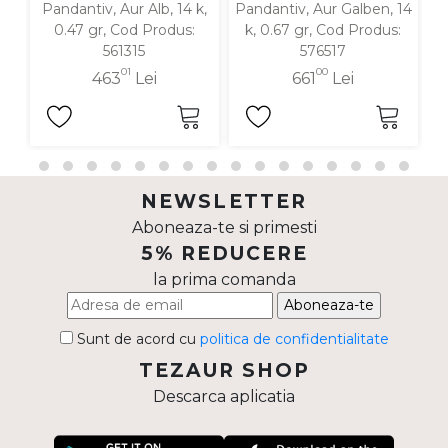
Pandantiv, Aur Alb, 14 k,
Pandantiv, Aur Galben, 14
P
0.47 gr, Cod Produs:
k, 0.67 gr, Cod Produs:
561315
576517
01
00
463
Lei
661
Lei
NEWSLETTER
Aboneaza-te si primesti
5% REDUCERE
la prima comanda
Aboneaza-te
Sunt de acord cu
politica de confidentialitate
TEZAUR SHOP
Descarca aplicatia