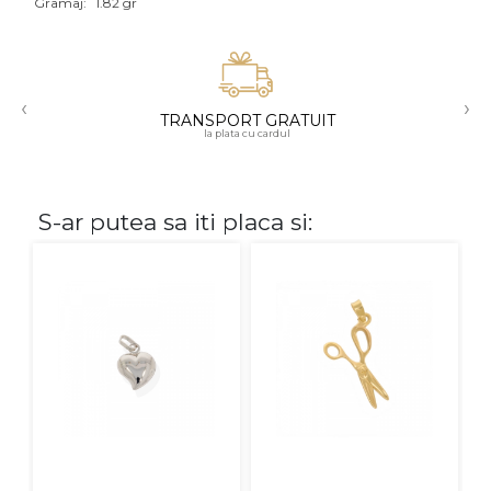
Gramaj:
1.82 gr
Aur mixt
CARATAJ
‹
›
TRANSPORT GRATUIT
14K
la plata cu cardul
18K
22K
S-ar putea sa iti placa si:
PIATRA
Fara pietre
Cu pietre
Diamante