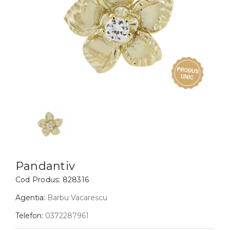
Inele
PIAT
Bratari
Cu 
Coliere
Dia
Lanturi
Pandantive
Accesorii
BIJUTERII COPII
Vezi toate
Inele
Cercei
Pandantiv
Bratari
Cod Produs:
828316
Coliere
Agentia:
Barbu Vacarescu
Lanturi
Telefon:
0372287961
Pandantive