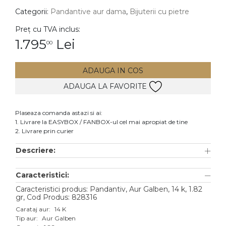
Categorii:
Pandantive aur dama
,
Bijuterii cu pietre
DIAMANTE
Vezi toate
Preț cu TVA inclus:
1.795
Lei
00
Inele
Cercei
ADAUGA IN COS
Bratari
ADAUGA LA FAVORITE
Coliere
Lanturi
Plaseaza comanda astazi si ai:
1. Livrare la EASYBOX / FANBOX-ul cel mai apropiat de tine
Pandantive
2. Livrare prin curier
Accesorii
Descriere:
TIP METAL
Caracteristici:
Aur galben
Caracteristici produs: Pandantiv, Aur Galben, 14 k, 1.82
gr, Cod Produs: 828316
Aur alb
Carataj aur:
14 K
Tip aur:
Aur Galben
Aur roz