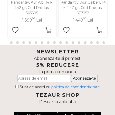
Pandantiv, Aur Alb, 14 k,
Pandantiv, Aur Galben, 14
P
1.42 gr, Cod Produs:
k, 1.47 gr, Cod Produs:
563505
577252
99
00
1.399
Lei
1.449
Lei
NEWSLETTER
Aboneaza-te si primesti
5% REDUCERE
la prima comanda
Aboneaza-te
Sunt de acord cu
politica de confidentialitate
TEZAUR SHOP
Descarca aplicatia