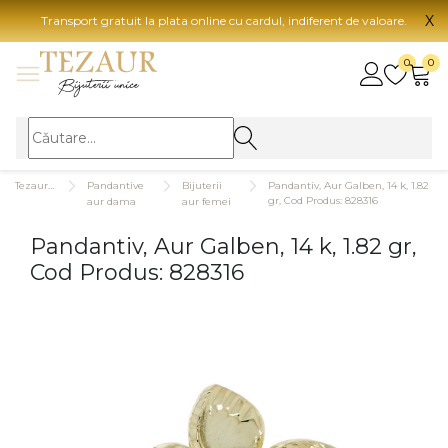
X
Transport gratuit la plata online cu cardul, indiferent de valoare.
BIJUTERII
0
0
Vezi toate bijuteriile
Vezi 
BIJUTERII FEMEI
Vezi toate
TIP 
Tezaurshop.ro
Pandantive
Bijuterii
Pandantiv, Aur Galben, 14 k, 1.82
Inele
Aur
gr, Cod Produs: 828316
aur dama
aur femei
Cercei
Aur
Pandantiv, Aur Galben, 14 k, 1.82 gr,
Bratari
Aur
Cod Produs: 828316
Coliere
Aur
Lanturi
CAR
Pandantive
14K
Accesorii
18K
BIJUTERII BARBATI
Vezi toate
22K