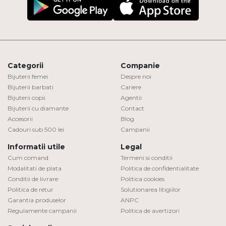
Categorii
Companie
Bijuterii femei
Despre noi
Bijuterii barbati
Cariere
Bijuterii copii
Agentii
Bijuterii cu diamante
Contact
Accesorii
Blog
Cadouri sub 500 lei
Campanii
Informatii utile
Legal
Cum comand
Termeni si conditii
Modalitati de plata
Politica de confidentialitate
Conditii de livrare
Politica cookies
Politica de retur
Solutionarea litigiilor
Garantia produselor
ANPC
Regulamente campanii
Politica de avertizori